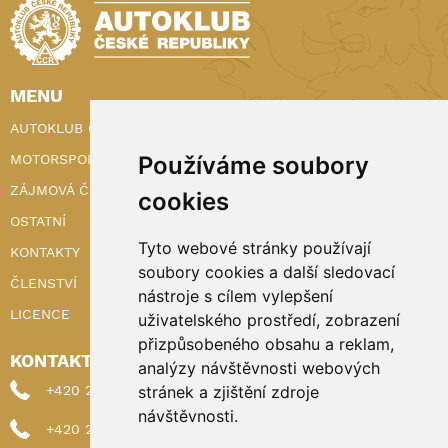
MENU
AUTOKLUB ČR
MOTORSPORT
Používáme soubory
ZÁJMOVÁ ČINNOST
cookies
OSTATNÍ
Tyto webové stránky používají
KONTAKTY
soubory cookies a další sledovací
ČLENSTVÍ
nástroje s cílem vylepšení
LICENCE
uživatelského prostředí, zobrazení
přizpůsobeného obsahu a reklam,
KONTAKTY
analýzy návštěvnosti webových
+420 222 898 224 (sekretariat)
stránek a zjištění zdroje
návštěvnosti.
+420 222 898 221 (členství)