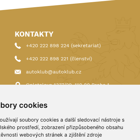
KONTAKTY
+420 222 898 224 (sekretariat)
+420 222 898 221 (členství)
autoklub@autoklub.cz
Opletalova 1337/29, 110 00 Praha 1
bory cookies
užívají soubory cookies a další sledovací nástroje s
elského prostředí, zobrazení přizpůsobeného obsahu
těvnosti webových stránek a zjištění zdroje
Spravováno a hostováno u
DIGITREE