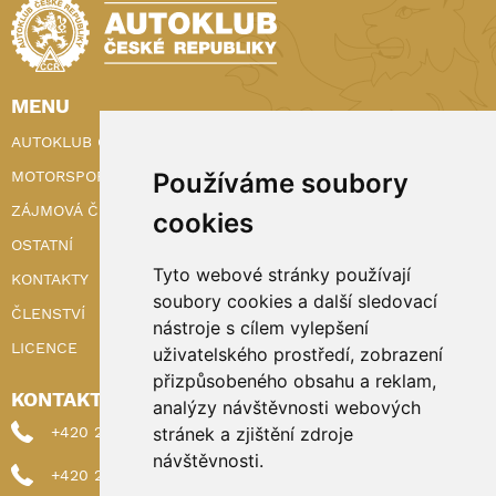
MENU
AUTOKLUB ČR
MOTORSPORT
Používáme soubory
ZÁJMOVÁ ČINNOST
cookies
OSTATNÍ
Tyto webové stránky používají
KONTAKTY
soubory cookies a další sledovací
ČLENSTVÍ
nástroje s cílem vylepšení
LICENCE
uživatelského prostředí, zobrazení
přizpůsobeného obsahu a reklam,
KONTAKTY
analýzy návštěvnosti webových
+420 222 898 224 (sekretariat)
stránek a zjištění zdroje
návštěvnosti.
+420 222 898 221 (členství)