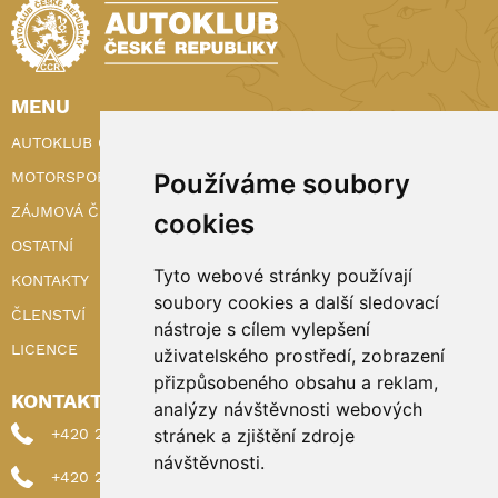
MENU
AUTOKLUB ČR
MOTORSPORT
Používáme soubory
ZÁJMOVÁ ČINNOST
cookies
OSTATNÍ
Tyto webové stránky používají
KONTAKTY
soubory cookies a další sledovací
ČLENSTVÍ
nástroje s cílem vylepšení
LICENCE
uživatelského prostředí, zobrazení
přizpůsobeného obsahu a reklam,
KONTAKTY
analýzy návštěvnosti webových
+420 222 898 224 (sekretariat)
stránek a zjištění zdroje
návštěvnosti.
+420 222 898 221 (členství)