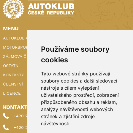
MENU
AUTOKLUB ČR
MOTORSPORT
Používáme soubory
ZÁJMOVÁ ČINNOST
cookies
OSTATNÍ
Tyto webové stránky používají
KONTAKTY
soubory cookies a další sledovací
ČLENSTVÍ
nástroje s cílem vylepšení
LICENCE
uživatelského prostředí, zobrazení
přizpůsobeného obsahu a reklam,
KONTAKTY
analýzy návštěvnosti webových
+420 222 898 224 (sekretariat)
stránek a zjištění zdroje
návštěvnosti.
+420 222 898 221 (členství)