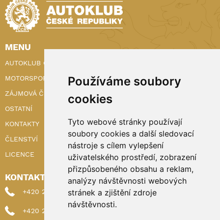
MENU
AUTOKLUB ČR
MOTORSPORT
Používáme soubory
ZÁJMOVÁ ČINNOST
cookies
OSTATNÍ
Tyto webové stránky používají
KONTAKTY
soubory cookies a další sledovací
ČLENSTVÍ
nástroje s cílem vylepšení
LICENCE
uživatelského prostředí, zobrazení
přizpůsobeného obsahu a reklam,
KONTAKTY
analýzy návštěvnosti webových
+420 222 898 224 (sekretariat)
stránek a zjištění zdroje
návštěvnosti.
+420 222 898 221 (členství)