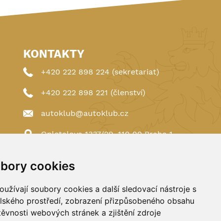
KONTAKTY
+420 222 898 224 (sekretariat)
+420 222 898 221 (členství)
autoklub@autoklub.cz
Opletalova 1337/29, 110 00 Praha 1
bory cookies
užívají soubory cookies a další sledovací nástroje s
elského prostředí, zobrazení přizpůsobeného obsahu
těvnosti webových stránek a zjištění zdroje
Spravováno a hostováno u
DIGITREE