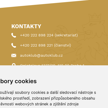
KONTAKTY
+420 222 898 224 (sekretariat)
+420 222 898 221 (členství)
autoklub@autoklub.cz
Opletalova 1337/29, 110 00 Praha 1
bory cookies
užívají soubory cookies a další sledovací nástroje s
elského prostředí, zobrazení přizpůsobeného obsahu
těvnosti webových stránek a zjištění zdroje
Spravováno a hostováno u
DIGITREE