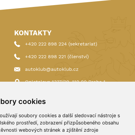
KONTAKTY
+420 222 898 224 (sekretariat)
+420 222 898 221 (členství)
autoklub@autoklub.cz
Opletalova 1337/29, 110 00 Praha 1
bory cookies
užívají soubory cookies a další sledovací nástroje s
elského prostředí, zobrazení přizpůsobeného obsahu
těvnosti webových stránek a zjištění zdroje
Spravováno a hostováno u
DIGITREE