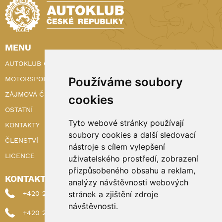
MENU
AUTOKLUB ČR
MOTORSPORT
Používáme soubory
ZÁJMOVÁ ČINNOST
cookies
OSTATNÍ
Tyto webové stránky používají
KONTAKTY
soubory cookies a další sledovací
ČLENSTVÍ
nástroje s cílem vylepšení
LICENCE
uživatelského prostředí, zobrazení
přizpůsobeného obsahu a reklam,
KONTAKTY
analýzy návštěvnosti webových
+420 222 898 224 (sekretariat)
stránek a zjištění zdroje
návštěvnosti.
+420 222 898 221 (členství)