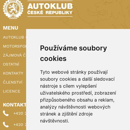
MENU
AUTOKLUB ČR
MOTORSPORT
Používáme soubory
ZÁJMOVÁ ČINNOST
cookies
OSTATNÍ
Tyto webové stránky používají
KONTAKTY
soubory cookies a další sledovací
ČLENSTVÍ
nástroje s cílem vylepšení
LICENCE
uživatelského prostředí, zobrazení
přizpůsobeného obsahu a reklam,
KONTAKTY
analýzy návštěvnosti webových
+420 222 898 224 (sekretariat)
stránek a zjištění zdroje
návštěvnosti.
+420 222 898 221 (členství)