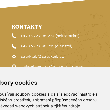
KONTAKTY
+420 222 898 224 (sekretariat)
+420 222 898 221 (členství)
autoklub@autoklub.cz
Opletalova 1337/29, 110 00 Praha 1
bory cookies
užívají soubory cookies a další sledovací nástroje s
elského prostředí, zobrazení přizpůsobeného obsahu
těvnosti webových stránek a zjištění zdroje
Spravováno a hostováno u
DIGITREE