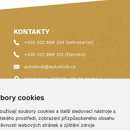
KONTAKTY
+420 222 898 224 (sekretariat)
+420 222 898 221 (členství)
autoklub@autoklub.cz
Opletalova 1337/29, 110 00 Praha 1
bory cookies
užívají soubory cookies a další sledovací nástroje s
elského prostředí, zobrazení přizpůsobeného obsahu
těvnosti webových stránek a zjištění zdroje
Spravováno a hostováno u
DIGITREE