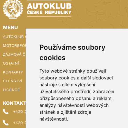
MENU
AUTOKLUB ČR
MOTORSPORT
Používáme soubory
ZÁJMOVÁ ČINNOST
cookies
OSTATNÍ
Tyto webové stránky používají
KONTAKTY
soubory cookies a další sledovací
ČLENSTVÍ
nástroje s cílem vylepšení
LICENCE
uživatelského prostředí, zobrazení
přizpůsobeného obsahu a reklam,
KONTAKTY
analýzy návštěvnosti webových
+420 222 898 224 (sekretariat)
stránek a zjištění zdroje
návštěvnosti.
+420 222 898 221 (členství)