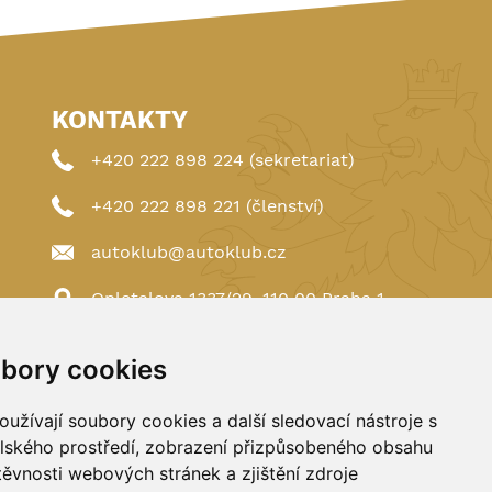
KONTAKTY
+420 222 898 224 (sekretariat)
+420 222 898 221 (členství)
autoklub@autoklub.cz
Opletalova 1337/29, 110 00 Praha 1
bory cookies
užívají soubory cookies a další sledovací nástroje s
elského prostředí, zobrazení přizpůsobeného obsahu
těvnosti webových stránek a zjištění zdroje
Spravováno a hostováno u
DIGITREE