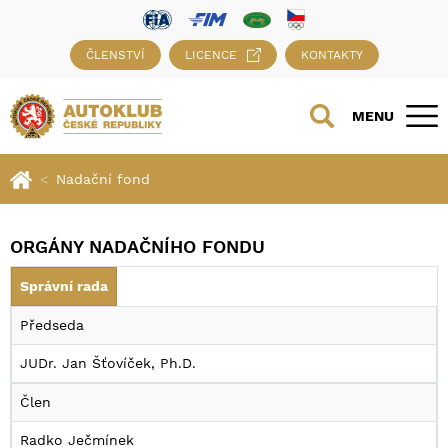
ČLENSTVÍ
LICENCE
KONTAKTY
MENU
Nadační fond
ORGÁNY NADAČNÍHO FONDU
Správní rada
Předseda
JUDr. Jan Šťovíček, Ph.D.
Člen
Radko Ječmínek