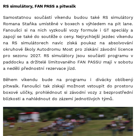
RS simulátory, FAN PASS a pitwalk
Samostatnou součástí víkendu budou také RS simulátory
Romana Staňka umístěné v boxech s výhledem na pit lane.
Fanoušci si na nich vyzkouší vozy formule i GT speciály a
zapojí se také do soutěže o ceny. Nejrychlejší jezdec víkendu
na RS simulátorech navíc získá poukaz na absolvování
okruhové školy Autodromu Most pro získání závodní licence
pro sezonu 2027. RS simulátory jsou součástí programu v
paddocku a držitelé limitovaného FAN PASSU mají v sobotu
a neděli přednostní rezervace jízd.
Během víkendu bude na programu i divácky oblíbený
pitwalk. Fanoušci tak získají možnost vstoupit do prostoru
boxové uličky, prohlédnout si závodní vozy z bezprostřední
blízkosti a nahlédnout do zázemí jednotlivých týmů.