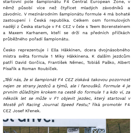
startovní pole šampionátu F4 Central European Zone, v
němž působí více než čtyřicet mladých závodníků a
závodnic. V mezinárodním šampionátu formule 4 má bohaté
zastoupení i Česká republika. Celkem osm formulových
nadějí z Česka startuje v F4 CEZ v čele s Teem Borensteinem
a Maxem Karhanem, kteří se drží na předních příčkách
průběžného pořadí šampionátu.
Česko reprezentuje i Ella Häkkinen, dcera dvojnásobného
mistra světa formule 1 Miky Häkkinena. K dalším jezdcům
patří David Gorčica, František Němec, Tobiáš Paško, Albert
Písařík a Roman Roubíček.
„Těší nás, že si šampionát F4 CEZ získává takovou pozornost
nejen ze strany jezdců a týmů, ale i fanoušků. Formule 4 je
prvním důležitým krokem na cestě do formule 1 a kdo ví, za
několik let se může v F1 objevit jezdec, který startoval v
Mostě při Racing Journal Speed Festu,“
říká promotér F4
CEZ Josef Křenek.