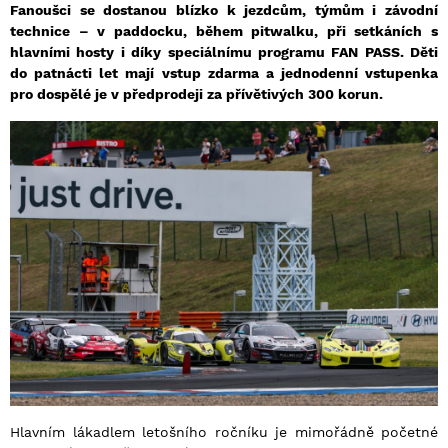
Fanoušci se dostanou blízko k jezdcům, týmům i závodní
technice – v paddocku, během pitwalku, při setkáních s
hlavními hosty i díky speciálnímu programu FAN PASS. Děti
do patnácti let mají vstup zdarma a jednodenní vstupenka
pro dospělé je v předprodeji za přívětivých 300 korun.
Hlavním lákadlem letošního ročníku je mimořádně početné