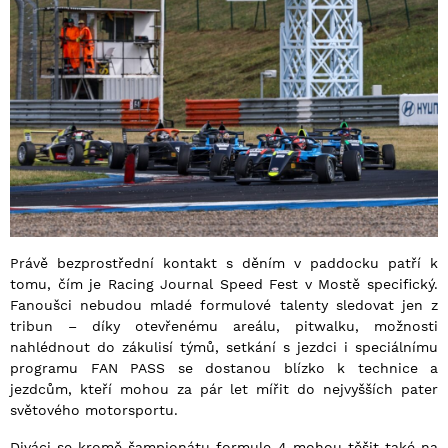
Právě bezprostřední kontakt s děním v paddocku patří k
tomu, čím je Racing Journal Speed Fest v Mostě specifický.
Fanoušci nebudou mladé formulové talenty sledovat jen z
tribun – díky otevřenému areálu, pitwalku, možnosti
nahlédnout do zákulisí týmů, setkání s jezdci i speciálnímu
programu FAN PASS se dostanou blízko k technice a
jezdcům, kteří mohou za pár let mířit do nejvyšších pater
světového motorsportu.
Diváci se kromě šampionátu formule 4 mohou těšit také na