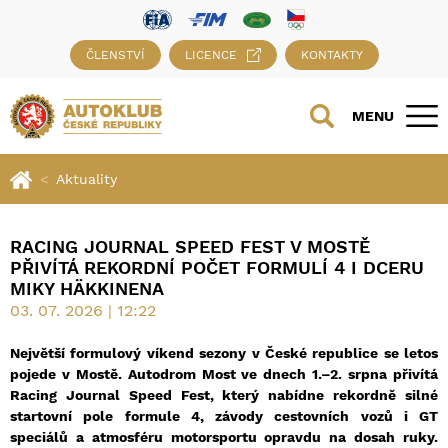
ČLENSTVÍ
LICENCE
KONTAKTY
MENU
Aktuality
RACING JOURNAL SPEED FEST V MOSTĚ
PŘIVÍTÁ REKORDNÍ POČET FORMULÍ 4 I DCERU
MIKY HÄKKINENA
03. 07. 2026 | 12:22
Největší formulový víkend sezony v České republice se letos
pojede v Mostě. Autodrom Most ve dnech 1.–2. srpna přivítá
Racing Journal Speed Fest, který nabídne rekordně silné
startovní pole formule 4, závody cestovních vozů i GT
speciálů a atmosféru motorsportu opravdu na dosah ruky.