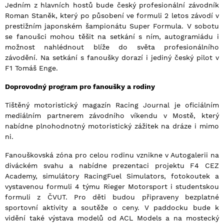
Jedním z hlavních hostů bude český profesionální závodník
Roman Staněk, který po působení ve formuli 2 letos závodí v
prestižním japonském šampionátu Super Formula. V sobotu
se fanoušci mohou těšit na setkání s ním, autogramiádu i
možnost nahlédnout blíže do světa profesionálního
závodění. Na setkání s fanoušky dorazí i jediný český pilot v
F1 Tomáš Enge.
Doprovodný program pro fanoušky a rodiny
Tištěný motoristický magazín Racing Journal je oficiálním
mediálním partnerem závodního víkendu v Mostě, který
nabídne plnohodnotný motoristický zážitek na dráze i mimo
ni.
Fanouškovská zóna pro celou rodinu vznikne v Autogalerii na
diváckém svahu a nabídne prezentaci projektu F4 CEZ
Academy, simulátory RacingFuel Simulators, fotokoutek a
vystavenou formuli 4 týmu Rieger Motorsport i studentskou
formuli z ČVUT. Pro děti budou připraveny bezplatné
sportovní aktivity a soutěže o ceny. V paddocku bude k
vidění také výstava modelů od ACL Models a na mostecký