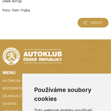
(Aleš Sirný)
foto: Petr Frýba
SDÍLET
MENU
AUTOKLUB ČR
Používáme soubory
MOTORSPORT
ZÁJMOVÁ ČINNOST
cookies
OSTATNÍ
Tyto webové stránky používají