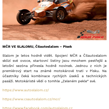
MČR VE SLALOMU, ČSautoslalom – Písek
Slalom je letos hodně vidět. Spojení MČR a ČSautoslalom
sklízí své ovoce, startovní listiny jsou mnohem pestřejší a
letošní sezóna přinesla hodně novinek. Jednou z nich je
premiérový start na známé motokárové trati v Písku. Na
účastníky čeká kombinace rychlých úseků a technických
pasáží. Motokáristé vědí o tomhle „Zeleném pekle“ své.
https://www.autoslalom.cz/
https://www.csautoslalom.cz/mcr/
https://www.facebook.com/autoslalom.cz