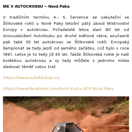
ME V AUTOCROSSU – Nová Paka
V tradičním termínu 4.- 5. července se uskuteční ve
Štikovské rokli u Nové Paky letošní pátý závod Mistrovství
Evropy v autokrosu. Pořadatelé letos slaví 80 let od
znovuzaložení Autoklubu po druhé světové válce, současně
pak také 55 let autokrosu ve Štikovské rokli. Evropský
šampionát se tady jezdí od samého začátku, což bylo v roce
1981. Letos je to tedy již 45 let. Takže Štikovská rokle je naší
kolébkou autokrosu a vy tady můžete z jednoho místa
sledovat téměř celou trať.
https://www.autoklubnp.cz/
https://www.facebook.com/Auto.klub.v.ACR.Nova.Paka