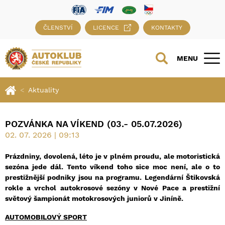
ČLENSTVÍ
LICENCE
KONTAKTY
MENU
Aktuality
POZVÁNKA NA VÍKEND (03.- 05.07.2026)
02. 07. 2026 | 09:13
Prázdniny, dovolená, léto je v plném proudu, ale motoristická
sezóna jede dál. Tento víkend toho sice moc není, ale o to
prestižnější podniky jsou na programu. Legendární Štikovská
rokle a vrchol autokrosové sezóny v Nové Pace a prestižní
světový šampionát motokrosových juniorů v Jiníně.
AUTOMOBILOVÝ SPORT