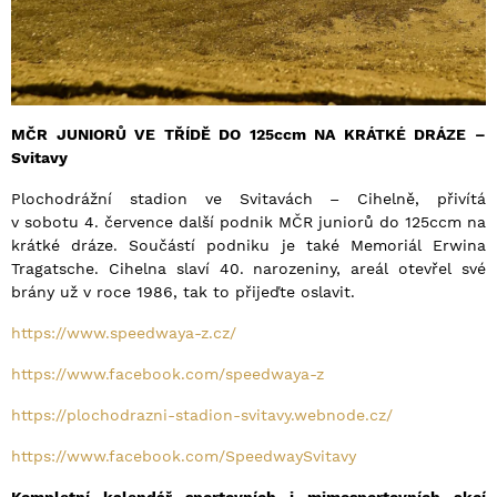
MČR JUNIORŮ VE TŘÍDĚ DO 125ccm NA KRÁTKÉ DRÁZE –
Svitavy
Plochodrážní stadion ve Svitavách – Cihelně, přivítá
v sobotu 4. července další podnik MČR juniorů do 125ccm na
krátké dráze. Součástí podniku je také Memoriál Erwina
Tragatsche. Cihelna slaví 40. narozeniny, areál otevřel své
brány už v roce 1986, tak to přijeďte oslavit.
https://www.speedwaya-z.cz/
https://www.facebook.com/speedwaya-z
https://plochodrazni-stadion-svitavy.webnode.cz/
https://www.facebook.com/SpeedwaySvitavy