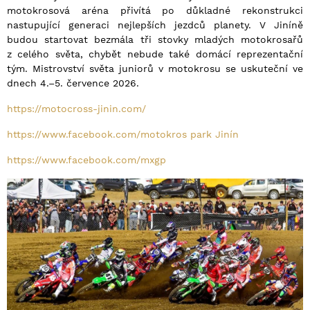
motokrosová aréna přivítá po důkladné rekonstrukci
nastupující generaci nejlepších jezdců planety. V Jiníně
budou startovat bezmála tři stovky mladých motokrosařů
z celého světa, chybět nebude také domácí reprezentační
tým. Mistrovství světa juniorů v motokrosu se uskuteční ve
dnech 4.–5. července 2026.
https://motocross-jinin.com/
https://www.facebook.com/motokros park Jinín
https://www.facebook.com/mxgp