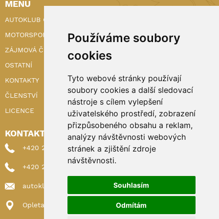
MENU
AUTOKLUB ČR
Používáme soubory
MOTORSPORT
ZÁJMOVÁ ČINNOST
cookies
OSTATNÍ
Tyto webové stránky používají
KONTAKTY
soubory cookies a další sledovací
ČLENSTVÍ
nástroje s cílem vylepšení
LICENCE
uživatelského prostředí, zobrazení
přizpůsobeného obsahu a reklam,
KONTAKTY
analýzy návštěvnosti webových
stránek a zjištění zdroje
+420 222 898 224 (sekretariat)
návštěvnosti.
+420 222 898 221 (členství)
Souhlasím
autoklub@autoklub.cz
Odmítám
Opletalova 1337/29, 110 00 Praha 1