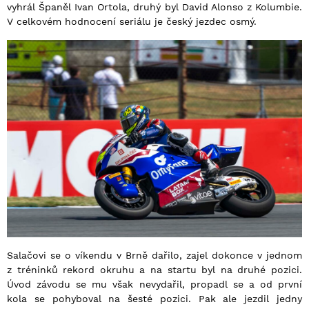
vyhrál Španěl Ivan Ortola, druhý byl David Alonso z Kolumbie.
V celkovém hodnocení seriálu je český jezdec osmý.
Salačovi se o víkendu v Brně dařilo, zajel dokonce v jednom
z tréninků rekord okruhu a na startu byl na druhé pozici.
Úvod závodu se mu však nevydařil, propadl se a od první
kola se pohyboval na šesté pozici. Pak ale jezdil jedny