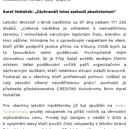
Karel Hubáček: „Záchranáři letos zaslouží absolutorium“
Letošní MotoGP v Brně navštívilo za tři dny celkem 171 230
diváků. „Celková návštěva je vzhledem k netradičnímu
termínu i mimořádně náročným teplotám číslo, kterého si
moc vážíme. Vnímáme ho s opravdovým respektem ke všem,
kteří přišli podpořit jezdce přímo na tribuny. Chtěl bych za
to fanouškům velmi poděkovat. Pochopitelně mám
obrovskou radost, že je Filip Salač potěšil skvělým třetím
místem. Velké poděkování určitě patří organizačním a
záchranným složkám, kteří nelehkou situaci zvládli bravurně.
Postarali se o všechny, kteří potřebovali pomoci. Udělali za
celý závodní víkend neuvěřitelnou práci,“ pochválil je
předseda představenstva CREDITAS Autodromu Brno Karel
Hubáček.
Pro všechny letošní návštěvníky již byl spuštěn na
webu
Tickeportalu
prodej vstupenek na příští ročník za věrnostní
zvýhodněnou cenu. Prodej byl zahájen v neděli v 8:00 a
k uplatnění slevy stačí použít číslo vstupenky z letošní Grand