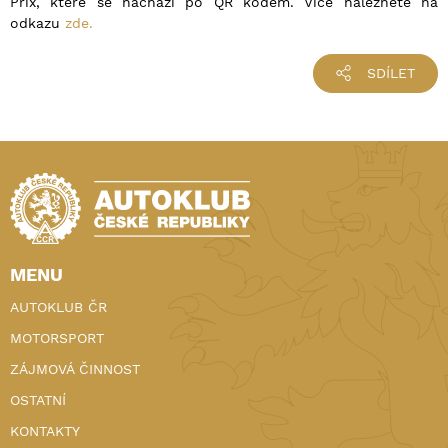
Prix, které se nachází po QR kódem. Více naleznete na
odkazu
zde.
SDÍLET
MENU
AUTOKLUB ČR
MOTORSPORT
ZÁJMOVÁ ČINNOST
OSTATNÍ
KONTAKTY