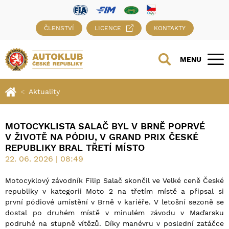
ČLENSTVÍ
LICENCE
KONTAKTY
MENU
Aktuality
MOTOCYKLISTA SALAČ BYL V BRNĚ POPRVÉ
V ŽIVOTĚ NA PÓDIU, V GRAND PRIX ČESKÉ
REPUBLIKY BRAL TŘETÍ MÍSTO
22. 06. 2026 | 08:49
Motocyklový závodník Filip Salač skončil ve Velké ceně České
republiky v kategorii Moto 2 na třetím místě a připsal si
první pódiové umístění v Brně v kariéře. V letošní sezoně se
dostal po druhém místě v minulém závodu v Maďarsku
podruhé na stupně vítězů. Díky manévru v poslední zatáčce