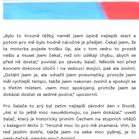
„Bylo to hrozně těžký, neměl jsem úplně nejlepší start a
potom pro mě bylo hodně náročné je předjet. Čekal jsem, že
ta motorka pojede trošku líp, ale v tom vedru to prostě
nešlo a musel jsem čekat, než oni udělají chybu, abych se
před ně dostal,“ povídal po závodu Salač. Několik kol před
koncem dokonce útočil i na vedoucí dvojici, pak ale zvolnil.
„Dotáhl jsem je, ale odvařil jsem pneumatiky, protože jsem
měl rychlejší tempo, takže jsem nakonec zvolnil a spokojil se
s třetím místem. Jsem moc spokojený, protože jsem se
dokázal dostat ze sedmé pozice,“ upozornil.
Pro Salače to prý byl zatím nejlepší závodní den v životě.
„Asi si to ještě moc neuvědomuju, co jsem dokázal,“ uvedl
Salač, který je historicky prvním Čechem na stupních vítězů
v kategorii Moto 2. “Hrozně moc to pro mě znamená. Vím, že
teď jezdím dobře, takže jsem na sebe moc pyšnej, je to
neskutečné, nemám slov,“ doplnil.