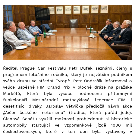
Ředitel Prague Car Festivalu Petr Dufek seznámil členy s
programem letošního ročníku, který je největším podnikem
svého druhu ve střední Evropě. Petr Ondrašík informoval o
velice úspěšné FIM Grand Prix v ploché dráze na pražské
Markétě, která byla vysoce hodnocena přítomnými
funkcionáři Mezinárodní motocyklové federace FIM i
desetitisíci diváky. Jaroslav Větvička předložil návrh akce
„Večer českého motorismu“ (tradice, která pořád jede).
Členové Senátu využili možnosti prohlédnout si historické
automobily startující ve vzpomínkové jízdě 1000 mil
československých, které v ten den byla vystaveny v