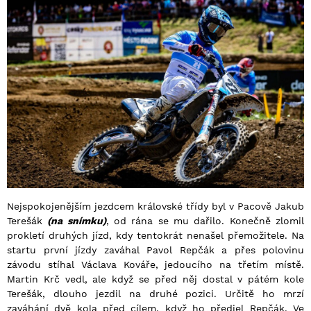
Nejspokojenějším jezdcem královské třídy byl v Pacově Jakub
Terešák
(na snímku)
, od rána se mu dařilo. Konečně zlomil
prokletí druhých jízd, kdy tentokrát nenašel přemožitele. Na
startu první jízdy zaváhal Pavol Repčák a přes polovinu
závodu stíhal Václava Kováře, jedoucího na třetím místě.
Martin Krč vedl, ale když se před něj dostal v pátém kole
Terešák, dlouho jezdil na druhé pozici. Určitě ho mrzí
zaváhání dvě kola před cílem, když ho předjel Repčák. Ve