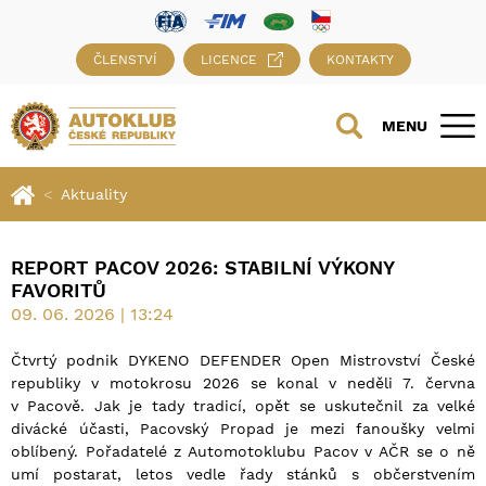
ČLENSTVÍ
LICENCE
KONTAKTY
MENU
Aktuality
REPORT PACOV 2026: STABILNÍ VÝKONY
FAVORITŮ
09. 06. 2026 | 13:24
Čtvrtý podnik DYKENO DEFENDER Open Mistrovství České
republiky v motokrosu 2026 se konal v neděli 7. června
v Pacově. Jak je tady tradicí, opět se uskutečnil za velké
divácké účasti, Pacovský Propad je mezi fanoušky velmi
oblíbený. Pořadatelé z Automotoklubu Pacov v AČR se o ně
umí postarat, letos vedle řady stánků s občerstvením