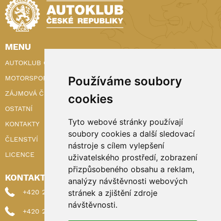
MENU
AUTOKLUB ČR
MOTORSPORT
Používáme soubory
ZÁJMOVÁ ČINNOST
cookies
OSTATNÍ
Tyto webové stránky používají
KONTAKTY
soubory cookies a další sledovací
ČLENSTVÍ
nástroje s cílem vylepšení
LICENCE
uživatelského prostředí, zobrazení
přizpůsobeného obsahu a reklam,
KONTAKTY
analýzy návštěvnosti webových
+420 222 898 224 (sekretariat)
stránek a zjištění zdroje
návštěvnosti.
+420 222 898 221 (členství)