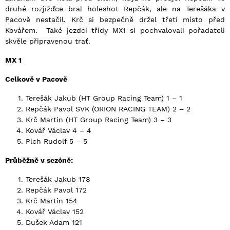
druhé rozjížďce bral holeshot Repčák, ale na Terešáka v
Pacově nestačil. Krč si bezpečně držel třetí místo před
Kovářem. Také jezdci třídy MX1 si pochvalovali pořadateli
skvěle připravenou trať.
MX 1
Celkově v Pacově
Terešák Jakub (HT Group Racing Team) 1 – 1
Repčák Pavol SVK (ORION RACING TEAM) 2 – 2
Krč Martin (HT Group Racing Team) 3 – 3
Kovář Václav 4 – 4
Plch Rudolf 5 – 5
Průběžně v sezóně:
Terešák Jakub 178
Repčák Pavol 172
Krč Martin 154
Kovář Václav 152
Dušek Adam 121