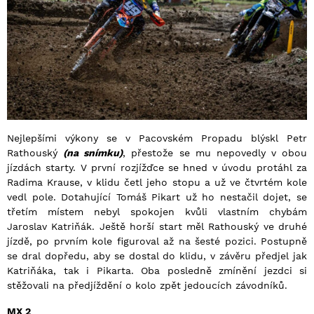
Nejlepšími výkony se v Pacovském Propadu blýskl Petr
Rathouský
(na snímku)
, přestože se mu nepovedly v obou
jízdách starty. V první rozjížďce se hned v úvodu protáhl za
Radima Krause, v klidu četl jeho stopu a už ve čtvrtém kole
vedl pole. Dotahující Tomáš Pikart už ho nestačil dojet, se
třetím místem nebyl spokojen kvůli vlastním chybám
Jaroslav Katriňák. Ještě horší start měl Rathouský ve druhé
jízdě, po prvním kole figuroval až na šesté pozici. Postupně
se dral dopředu, aby se dostal do klidu, v závěru předjel jak
Katriňáka, tak i Pikarta. Oba posledně zmínění jezdci si
stěžovali na předjíždění o kolo zpět jedoucích závodníků.
MX 2