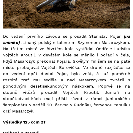
Do vedení prvního závodu se prosadil Stanislav Pojar
(na
snímku)
stíhaný polským talentem Szymonem Masarczykem.
Na třetím místě ve čtvrtém kole vystřídal Ondřeje Ludvíka
Vojtěch Kroutil. V devátém kole se měnilo i pořadí v čele,
když Masarczyk překonal Pojara. Skvělým finišem se na páté
místo probojoval Vojtěch Borovička. Ve druhé rozjížďce se
do vedení opět dostal Pojar, bylo znát, že už poměrně
rozbitá trať mu seděla a nad Masarzcykem zvítězil s
pohodlným desetisekundovým náskokem. Poprvé se na
stupně vítězů prosadil Vojtěch Kroutil. Junioři na
stopětadvacítkách mají příští závod v rámci juniorského
šampionátu v neděli 20. června v Rudníku, červenou tabulku
drží Masarczyk.
Výsledky 125 ccm 2T
Celkově v Pacově