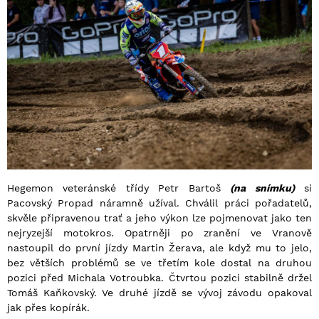
Hegemon veteránské třídy Petr Bartoš
(na snímku)
si
Pacovský Propad náramně užíval. Chválil práci pořadatelů,
skvěle připravenou trať a jeho výkon lze pojmenovat jako ten
nejryzejší motokros. Opatrněji po zranění ve Vranově
nastoupil do první jízdy Martin Žerava, ale když mu to jelo,
bez větších problémů se ve třetím kole dostal na druhou
pozici před Michala Votroubka. Čtvrtou pozici stabilně držel
Tomáš Kaňkovský. Ve druhé jízdě se vývoj závodu opakoval
jak přes kopírák.