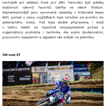
nechyběl ani skákací hrad pro děti. Fanoušci byli svědky
stabilních výkonů favoritů takřka ve všech třídách.
Nejmarkantnější jsou vyrovnané výsledky v královské klase
MX1, pořadí v obou rozjížďkách bylo totožné od prvního do
jedenáctého místa. Trať byla skvěle připravena, i když
v týdnu vládlo na Vysočině nevyzpytatelné počasí a
organizátory pozlobila i technika. Ale svými zkušenostmi,
pracovním nasazením a zápalem vše zvládli na jedničku.
125 ccm 2T