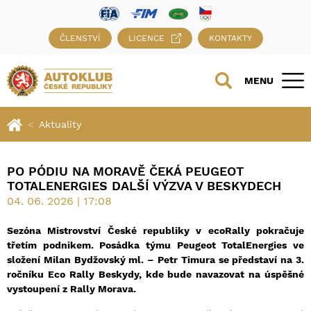
ČLENSTVÍ
LICENCE
KONTAKTY
MENU
Aktuality
PO PÓDIU NA MORAVĚ ČEKÁ PEUGEOT
TOTALENERGIES DALŠÍ VÝZVA V BESKYDECH
04. 06. 2026 | 17:08
Sezóna Mistrovství České republiky v ecoRally pokračuje
třetím podnikem. Posádka týmu Peugeot TotalEnergies ve
složení Milan Bydžovský ml. – Petr Timura se představí na 3.
ročníku Eco Rally Beskydy, kde bude navazovat na úspěšné
vystoupení z Rally Morava.