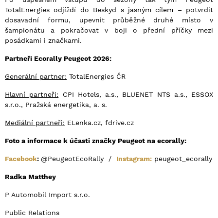
TotalEnergies odjíždí do Beskyd s jasným cílem – potvrdit
dosavadní formu, upevnit průběžné druhé místo v
šampionátu a pokračovat v boji o přední příčky mezi
posádkami i značkami.
Partneři Ecorally Peugeot 2026:
Generální partner:
TotalEnergies ČR
Hlavní partneři:
CPI Hotels, a.s., BLUENET NTS a.s., ESSOX
s.r.o., Pražská energetika, a. s.
Mediální partneři:
ELenka.cz, fdrive.cz
Foto a informace k účasti značky Peugeot na ecorally:
Facebook
:
@PeugeotEcoRally /
Instagram:
peugeot_ecorally
Radka Matthey
P Automobil Import s.r.o.
Public Relations