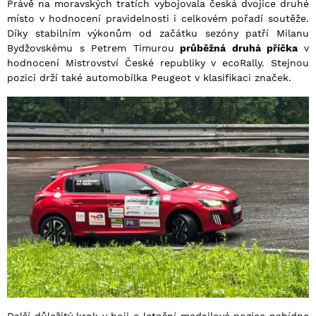
Právě na moravských tratích vybojovala česká dvojice druhé
místo v hodnocení pravidelnosti i celkovém pořadí soutěže.
Díky stabilním výkonům od začátku sezóny patří Milanu
Bydžovskému s Petrem Timurou
průběžná druhá příčka
v
hodnocení Mistrovství České republiky v ecoRally. Stejnou
pozici drží také automobilka Peugeot v klasifikaci značek.