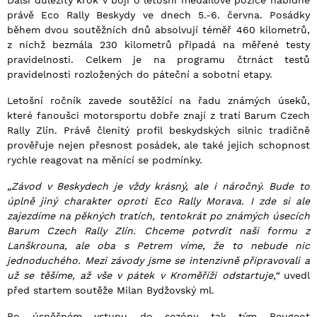
Další důležitý krok v boji o letošní medailové pozice nabídne
právě Eco Rally Beskydy ve dnech 5.-6. června. Posádky
během dvou soutěžních dnů absolvují téměř 460 kilometrů,
z nichž bezmála 230 kilometrů připadá na měřené testy
pravidelnosti. Celkem je na programu čtrnáct testů
pravidelnosti rozložených do páteční a sobotní etapy.
Letošní ročník zavede soutěžící na řadu známých úseků,
které fanoušci motorsportu dobře znají z tratí Barum Czech
Rally Zlín. Právě členitý profil beskydských silnic tradičně
prověřuje nejen přesnost posádek, ale také jejich schopnost
rychle reagovat na měnící se podmínky.
„Závod v Beskydech je vždy krásný, ale i náročný. Bude to
úplně jiný charakter oproti Eco Rally Morava. I zde si ale
zajezdíme na pěkných tratích, tentokrát po známých úsecích
Barum Czech Rally Zlín. Chceme potvrdit naši formu z
Lanškrouna, ale oba s Petrem víme, že to nebude nic
jednoduchého. Mezi závody jsme se intenzivně připravovali a
už se těšíme, až vše v pátek v Kroměříži odstartuje,“
uvedl
před startem soutěže Milan Bydžovský ml.
Po úspěšném vstupu do sezóny tak tým Peugeot