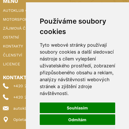
MENU
AUTOKLUB ČR
MOTORSPORT
Používáme soubory
ZÁJMOVÁ ČINNOST
cookies
OSTATNÍ
Tyto webové stránky používají
KONTAKTY
soubory cookies a další sledovací
ČLENSTVÍ
nástroje s cílem vylepšení
LICENCE
uživatelského prostředí, zobrazení
přizpůsobeného obsahu a reklam,
KONTAKTY
analýzy návštěvnosti webových
+420 222 898 224 (sekretariat)
stránek a zjištění zdroje
návštěvnosti.
+420 222 898 221 (členství)
Souhlasím
autoklub@autoklub.cz
Opletalova 1337/29, 110 00 Praha 1
Odmítám