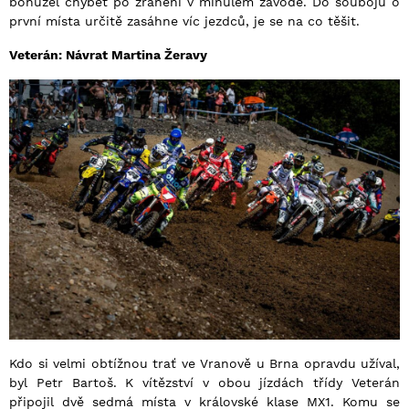
bohužel chybět po zranění v minulém závodě. Do soubojů o
první místa určitě zasáhne víc jezdců, je se na co těšit.
Veterán: Návrat Martina Žeravy
Kdo si velmi obtížnou trať ve Vranově u Brna opravdu užíval,
byl Petr Bartoš. K vítězství v obou jízdách třídy Veterán
připojil dvě sedmá místa v královské klase MX1. Komu se