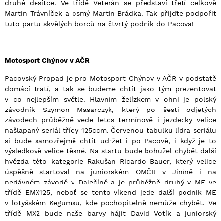
druhé desítce. Ve třídě Veterán se představí třetí celkově
Martin Trávníček a osmý Martin Brádka. Tak přijďte podpořit
tuto partu skvělých borců na čtvrtý podnik do Pacova!
Motosport Chýnov v AČR
Pacovský Propad je pro Motosport Chýnov v AČR v podstatě
domácí tratí, a tak se budeme chtít jako tým prezentovat
v co nejlepším světle. Hlavním želízkem v ohni je polský
závodník Szymon Masarczyk, který po šesti odjetých
závodech průběžně vede letos termínově i jezdecky velice
našlapaný seriál třídy 125ccm. Červenou tabulku lídra seriálu
si bude samozřejmě chtít udržet i po Pacově, i když je to
výsledkově velice těsné. Na startu bude bohužel chybět další
hvězda této kategorie Rakušan Ricardo Bauer, který velice
úspěšně startoval na juniorském OMČR v Jiníně i na
nedávném závodě v Dalečíně a je průběžně druhý v ME ve
třídě EMX125, neboť se tento víkend jede další podnik ME
v lotyšském Kegumsu, kde pochopitelně nemůže chybět. Ve
třídě MX2 bude naše barvy hájit David Votík a juniorský