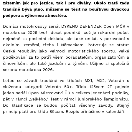
zázemím jak pro jezdce, tak i pro diváky. Okolo tratě tady
tradičně bývá plno, můžeme se těšit na bouřlivou diváckou
podporu a výbornou atmosféru.
Domácí motokrosový seriál DYKENO DEFENDER Open MČR v
motokrosu 2026 tvoří deset podniků, což je rekordní počet
nejméně za poslední dekádu, ale také unikát v porovnání s
okolními zeměmi, třeba i Německem. Potvrzuje se statut
České republiky jako velmoci motoristického sportu. Velké
poděkování za to patří všem pořadatelům, organizátorům a
činovníkům, ale také jezdcům a týmům. Užijme si společně
sezonu motokrosu 2026.
Letos se závodí tradičně ve třídách MX1, MX2, Veterán s
vloženou kategorií Veterán 50+. Třída 125ccm 2T pojede
jeden seriál Open Mistrovství ČR s celkem jedenácti podniky,
pět v rámci „velkého,“ šest v rámci juniorského šampionátu.
Do klasifikace se budou počítat všechny závody. Stejný
princip platí pro třídu 85ccm. Rozpis přinášíme v kalendáři: