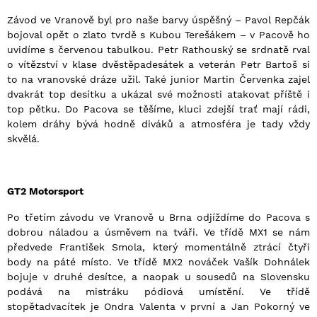
Závod ve Vranově byl pro naše barvy úspěšný – Pavol Repčák
bojoval opět o zlato tvrdě s Kubou Terešákem – v Pacově ho
uvidíme s červenou tabulkou. Petr Rathouský se srdnatě rval
o vítězství v klase dvěstěpadesátek a veterán Petr Bartoš si
to na vranovské dráze užil. Také junior Martin Červenka zajel
dvakrát top desítku a ukázal své možnosti atakovat příště i
top pětku. Do Pacova se těšíme, kluci zdejší trať mají rádi,
kolem dráhy bývá hodně diváků a atmosféra je tady vždy
skvělá.
GT2 Motorsport
Po třetím závodu ve Vranově u Brna odjíždíme do Pacova s
dobrou náladou a úsměvem na tváři. Ve třídě MX1 se nám
předvede František Smola, který momentálně ztrácí čtyři
body na páté místo. Ve třídě MX2 nováček Vašík Dohnálek
bojuje v druhé desítce, a naopak u sousedů na Slovensku
podává na mistráku pódiová umístění. Ve třídě
stopětadvacítek je Ondra Valenta v první a Jan Pokorný ve