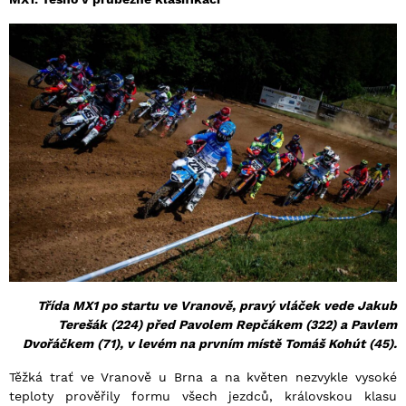
Třída MX1 po startu ve Vranově, pravý vláček vede Jakub
Terešák (224) před Pavolem Repčákem (322) a Pavlem
Dvořáčkem (71), v levém na prvním místě Tomáš Kohút (45).
Těžká trať ve Vranově u Brna a na květen nezvykle vysoké
teploty prověřily formu všech jezdců, královskou klasu