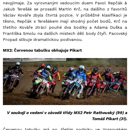
nevyjímaje. Za vyrovnaným vedoucím duem Pavol Repčák &
Jakub Terešák se prosadil Martin Krč, na dalšího z favoritů
Václav Kováře zbyla čtvrtá pozice. V průběžné klasifikaci je
těsno, Repčák s Terešákem mají shodný počet bodů, Krč na
třetího Kováře ztrácí pouhé dva bodíky a Adama Duška a
Františka Smolu na dalších místech dělí body čtyři. Pacovský
Propad slibuje dramatickou podívanou.
MX2: Červenou tabulku obhajuje Pikart
V souboji o vedení v závodě třídy MX2 Petr Rathouský (99) a
Tomáš Pikart (31).
Červenou tabulku má po třetím podniku ve Vranovském