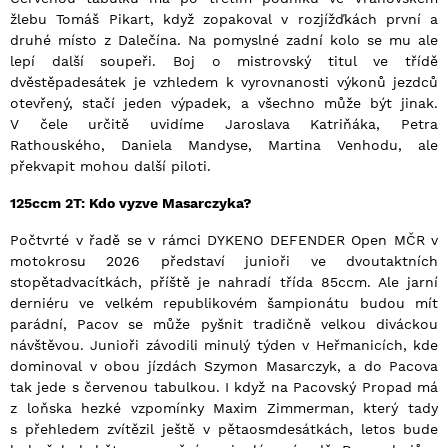
žlebu Tomáš Pikart, když zopakoval v rozjížďkách první a
druhé místo z Dalečína. Na pomyslné zadní kolo se mu ale
lepí další soupeři. Boj o mistrovský titul ve třídě
dvěstěpadesátek je vzhledem k vyrovnanosti výkonů jezdců
otevřený, stačí jeden výpadek, a všechno může být jinak.
V čele určitě uvidíme Jaroslava Katriňáka, Petra
Rathouského, Daniela Mandyse, Martina Venhodu, ale
překvapit mohou další piloti.
125ccm 2T: Kdo vyzve Masarczyka?
Počtvrté v řadě se v rámci DYKENO DEFENDER Open MČR v
motokrosu 2026 představí junioři ve dvoutaktních
stopětadvacítkách, příště je nahradí třída 85ccm. Ale jarní
derniéru ve velkém republikovém šampionátu budou mít
parádní, Pacov se může pyšnit tradičně velkou diváckou
návštěvou. Junioři závodili minulý týden v Heřmanicích, kde
dominoval v obou jízdách Szymon Masarczyk, a do Pacova
tak jede s červenou tabulkou. I když na Pacovský Propad má
z loňska hezké vzpomínky Maxim Zimmerman, který tady
s přehledem zvítězil ještě v pětaosmdesátkách, letos bude