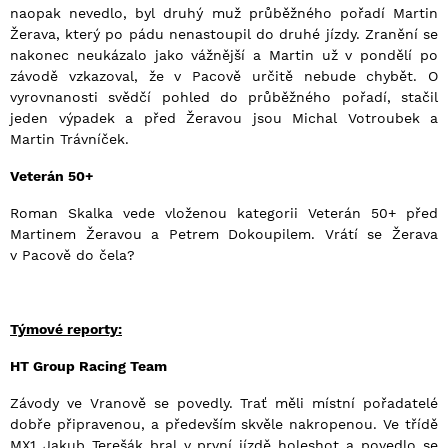
naopak nevedlo, byl druhý muž průběžného pořadí Martin
Žerava, který po pádu nenastoupil do druhé jízdy. Zranění se
nakonec neukázalo jako vážnější a Martin už v pondělí po
závodě vzkazoval, že v Pacově určitě nebude chybět. O
vyrovnanosti svědčí pohled do průběžného pořadí, stačil
jeden výpadek a před Žeravou jsou Michal Votroubek a
Martin Trávníček.
Veterán 50+
Roman Skalka vede vloženou kategorii Veterán 50+ před
Martinem Žeravou a Petrem Dokoupilem. Vrátí se Žerava
v Pacově do čela?
Týmové reporty:
HT Group Racing Team
Závody ve Vranově se povedly. Trať měli místní pořadatelé
dobře připravenou, a především skvěle nakropenou. Ve třídě
MX1 Jakub Terešák bral v první jízdě holeshot a povedlo se