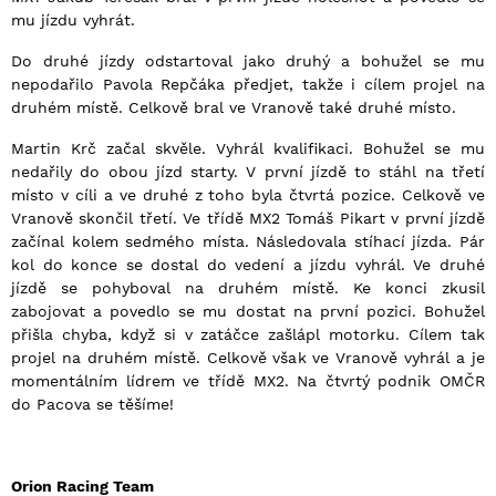
mu jízdu vyhrát.
Do druhé jízdy odstartoval jako druhý a bohužel se mu
nepodařilo Pavola Repčáka předjet, takže i cílem projel na
druhém místě. Celkově bral ve Vranově také druhé místo.
Martin Krč začal skvěle. Vyhrál kvalifikaci. Bohužel se mu
nedařily do obou jízd starty. V první jízdě to stáhl na třetí
místo v cíli a ve druhé z toho byla čtvrtá pozice. Celkově ve
Vranově skončil třetí. Ve třídě MX2 Tomáš Pikart v první jízdě
začínal kolem sedmého místa. Následovala stíhací jízda. Pár
kol do konce se dostal do vedení a jízdu vyhrál. Ve druhé
jízdě se pohyboval na druhém místě. Ke konci zkusil
zabojovat a povedlo se mu dostat na první pozici. Bohužel
přišla chyba, když si v zatáčce zašlápl motorku. Cílem tak
projel na druhém místě. Celkově však ve Vranově vyhrál a je
momentálním lídrem ve třídě MX2. Na čtvrtý podnik OMČR
do Pacova se těšíme!
Orion Racing Team