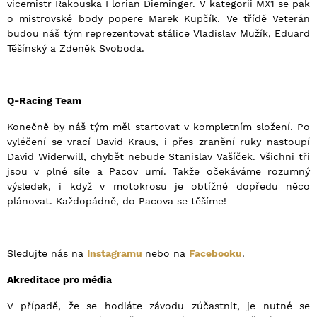
vicemistr Rakouska Florian Dieminger. V kategorii MX1 se pak
o mistrovské body popere Marek Kupčík. Ve třídě Veterán
budou náš tým reprezentovat stálice Vladislav Mužík, Eduard
Těšínský a Zdeněk Svoboda.
Q-Racing Team
Konečně by náš tým měl startovat v kompletním složení. Po
vyléčení se vrací David Kraus, i přes zranění ruky nastoupí
David Widerwill, chybět nebude Stanislav Vašíček. Všichni tři
jsou v plné síle a Pacov umí. Takže očekáváme rozumný
výsledek, i když v motokrosu je obtížné dopředu něco
plánovat. Každopádně, do Pacova se těšíme!
Sledujte nás na
Instagramu
nebo na
Facebooku
.
Akreditace pro média
V případě, že se hodláte závodu zúčastnit, je nutné se