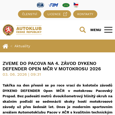
ČLENSTVÍ
LICENCE
KONTAKTY
MENU
Aktuality
ZVEME DO PACOVA NA 4. ZÁVOD DYKENO
DEFENDER OPEN MČR V MOTOKROSU 2026
03. 06. 2026 | 09:31
Takřka na den přesně se po roce vrací do kolotoče závodů
DYKENO DEFENDER Open MČR v motokrosu Pacovský
Propad. Bez padesáti metrů dvoukilometrový hlinitý okruh na
skalním podloží se sedmnácti skoky hostí motokrosové
závody už přes šedesát let. Dnes je moderním sportovním
areálem Automotoklubu Pacov v AČR s kvalitním technickým