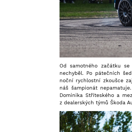
Od samotného začátku se n
nechyběl. Po pátečních šed
noční rychlostní zkoušce zaj
náš šampionát nepamatuje. 
Dominika Stříteského a mez
z dealerských týmů Škoda Au