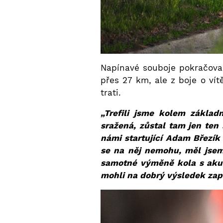
Napínavé souboje pokračoval
přes 27 km, ale z boje o v
trati.
„Trefili jsme kolem základ
sražená, zůstal tam jen ten 
námi startující Adam Březík 
se na něj nemohu, měl jsem 
samotné výměně kola s aku 
mohli na dobrý výsledek za