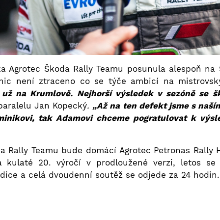
a Agrotec Škoda Rally Teamu posunula alespoň na 9
 nic není ztraceno co se týče ambicí na mistrovsk
 už na Krumlově. Nejhorší výsledek v sezóně se šk
paralelu Jan Kopecký
.
„Až na ten defekt jsme s naš
ominikovi, tak Adamovi chceme pogratulovat k výs
a Rally Teamu bude domácí Agrotec Petronas Rally H
la kulaté 20. výročí v prodloužené verzi, letos s
radice a celá dvoudenní soutěž se odjede za 24 hodin.