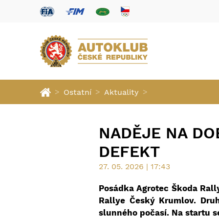
>
>
>
Ostatní
Aktuality
NADĚJE NA DO
DEFEKT
27. 05. 2026 | 17:43
Posádka Agrotec Škoda Rally
Rallye Český Krumlov. Druh
slunného počasí. Na startu s