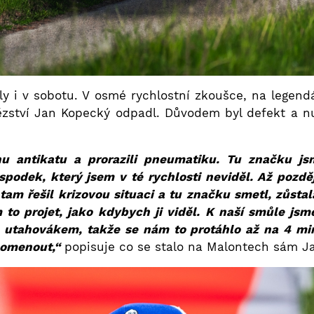
y i v sobotu. V osmé rychlostní zkoušce, na legend
ítězství Jan Kopecký odpadl. Důvodem byl defekt a 
nu antikatu a prorazili pneumatiku. Tu značku j
spodek, který jsem v té rychlosti neviděl. Až pozdě
tam řešil krizovou situaci a tu značku smetl, zůstala
to projet, jako kdybych ji viděl. K naší smůle jsm
utahovákem, takže se nám to protáhlo až na 4 min
pomenout,“
popisuje co se stalo na Malontech sám J