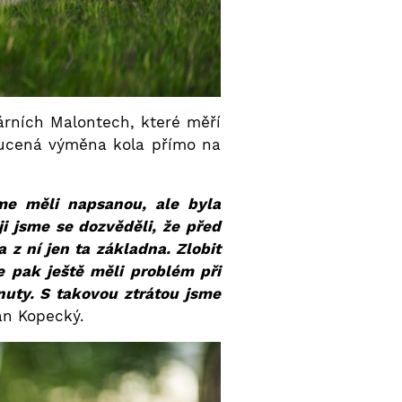
árních Malontech, které měří
nucená výměna kola přímo na
sme měli napsanou, ale byla
ji jsme se dozvěděli, že před
 z ní jen ta základna. Zlobit
e pak ještě měli problém při
uty. S takovou ztrátou jsme
an Kopecký.