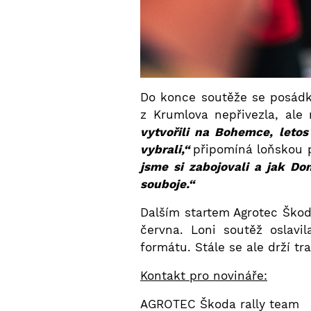
Do konce soutěže se posádk
z Krumlova nepřivezla, ale
vytvořili na Bohemce, letos
vybrali,“
připomíná loňskou 
jsme si zabojovali a jak D
souboje.“
Dalším startem Agrotec Škod
června. Loni soutěž oslavi
formátu. Stále se ale drží t
Kontakt pro novináře:
AGROTEC Škoda rally team