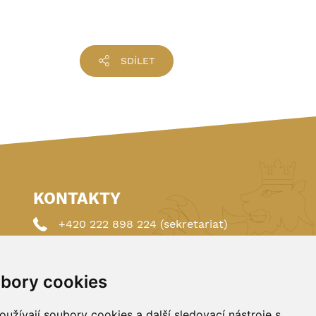
SDÍLET
KONTAKTY
+420 222 898 224 (sekretariat)
+420 222 898 221 (členství)
bory cookies
autoklub@autoklub.cz
Opletalova 1337/29, 110 00 Praha 1
užívají soubory cookies a další sledovací nástroje s