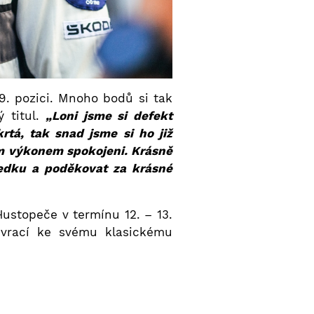
. pozici. Mnoho bodů si tak
ý titul.
„Loni jsme si defekt
rtá, tak snad jsme si ho již
ím výkonem spokojeni. Krásně
ledku a poděkovat za krásné
ustopeče v termínu 12. – 13.
e vrací ke svému klasickému