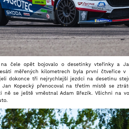
a čele opět bojovalo o desetinky vteřinky a J
esáti měřených kilometrech byla první čtveřice v d
eli dokonce tři nejrychlejší jezdci na desetinu st
Jan Kopecký přenocoval na třetím místě se ztrát
i ně se ještě vměstnal Adam Březík. Všichni na v
to.