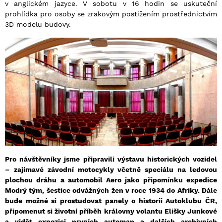
v anglickém jazyce. V sobotu v 16 hodin se uskuteční
prohlídka pro osoby se zrakovým postižením prostřednictvím
3D modelu budovy.
Pro návštěvníky jsme připravili výstavu historických vozidel
– zajímavé závodní motocykly včetně speciálu na ledovou
plochou dráhu a automobil Aero jako připomínku expedice
Modrý tým, šestice odvážných žen v roce 1934 do Afriky. Dále
bude možné si prostudovat panely o historii Autoklubu ČR,
připomenut si životní příběh královny volantu Elišky Junkové
a vidět expozici prvních automap a dalších archivních