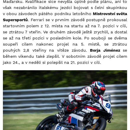
Maďarsku. Kvalifikace sice nevyšla úplně podle plánu, ani to
však nezabránilo italskému jezdci bojovat s čelní skupinkou
v obou závodech pátého podniku letošního
Mistrovství světa
Supersportů
. Ferrari se v prvním závodě postupně prokousal
startovním polem z 12. místa na startu až na 7. pozici v cíli,
se ztrátou 7 vteřin. Ve druhém závodě ještě zrychlil, a dostal
se až na třetí pozici v posledním kole. Po souboji se dvěma
soupeři cílem nakonec projel na 5. místě, se ztrátou
pouhých 2,8 vteřiny na vítěze závodu.
Borja Jiménez
se
během víkendu také zlepšil. V sobotním závodě projel cílem
jako 24., a v neděli si polepšil na 21. pozici v cíli.