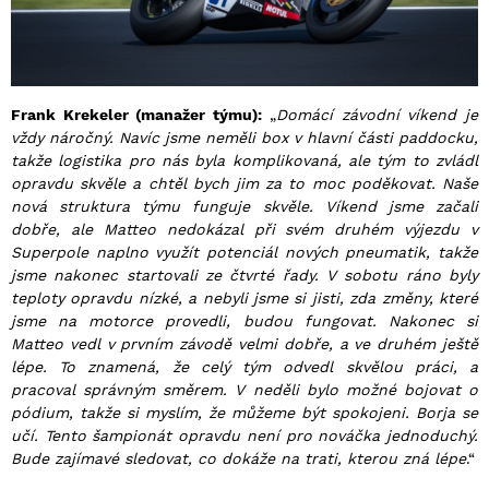
Frank Krekeler (manažer týmu):
„
Domácí závodní víkend je
vždy náročný. Navíc jsme neměli
box v hlavní části paddocku,
takže logistika pro nás byla komplikovaná, ale tým to zvládl
opravdu skvěle a chtěl bych jim za to moc poděkovat. Naše
nová struktura týmu funguje
skvěle. Víkend jsme začali
dobře, ale Matteo nedokázal při svém druhém výjezdu v
Superpole
naplno využít potenciál nových pneumatik, takže
jsme nakonec startovali ze čtvrté řady. V
sobotu ráno byly
teploty opravdu nízké, a nebyli jsme si jisti, zda změny, které
jsme na motorce provedli, budou fungovat. Nakonec si
Matteo vedl v prvním závodě velmi dobře, a ve druhém ještě
lépe. To znamená, že celý tým odvedl skvělou práci, a
pracoval správným směrem. V neděli bylo možné bojovat o
pódium, takže si myslím, že můžeme být spokojeni. Borja se
učí. Tento šampionát opravdu není pro nováčka jednoduchý.
Bude zajímavé sledovat, co dokáže na trati, kterou zná lépe
.“