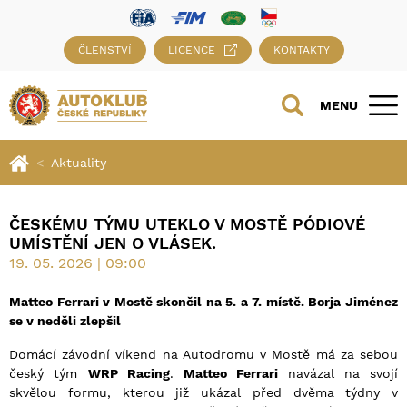
ČLENSTVÍ
LICENCE
KONTAKTY
MENU
Aktuality
ČESKÉMU TÝMU UTEKLO V MOSTĚ PÓDIOVÉ
UMÍSTĚNÍ JEN O VLÁSEK.
19. 05. 2026 | 09:00
Matteo Ferrari v Mostě skončil na 5. a 7. místě. Borja Jiménez
se v neděli zlepšil
Domácí závodní víkend na Autodromu v Mostě má za sebou
český tým
WRP Racing
.
Matteo Ferrari
navázal na svojí
skvělou formu, kterou již ukázal před dvěma týdny v