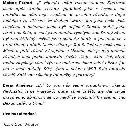
Matteo Ferrari
: „
Z víkendu mám velkou radost. Startoval
jsem opět trochu zezadu, podobně
jako v Assenu, ale
podařilo se nám najít zlepšení do prvního závodu, a dojet
nedaleko za
vítězem. Ve druhém warm-upu jsme našli další
zlepšení, a nakonec jsme byli nejlepší Ducati,
stáhli jsme
ztrátu na čelo, a zajel jsem mnoho rychlých kol. Druhý závod
byl neuvěřitelný,
získali jsme spoustu bodů, a posunuli se v
průběžném pořadí. Naším cílem je Top 5. Teď nás
čeká test v
Misanu, poté závod v Aragonu a Misanu, což je můj domácí
závod, a chci podat
opravdu skvělý výkon. Jsou věci, které
mohu zlepšit já sám i tým na motorce. Jsme velmi blízko, jde
jen o malé detaily. Díky týmu a celému WRP. Bylo opravdu
skvělé vidět zde všechny fanoušky a partnery
.“
Borja Jiménez
: „
Byl to pro nás velmi produktivní víkend.
Nedosáhli jsme výsledků, které jsme chtěli, ale dál tvrdě
pracujeme, abychom se co nejdříve posunuli k našemu cíli.
Děkuji celému týmu
.“
Denisa Odendaal
Team Coordinator