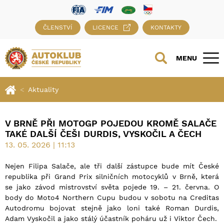
ČLENSTVÍ
LICENCE
KONTAKTY
MENU
Aktuality
V BRNĚ PŘI MOTOGP POJEDOU KROMĚ SALAČE
TAKÉ DALŠÍ ČEŠI DURDIS, VYSKOČIL A ČECH
13. 05. 2026 | 11:13
Nejen Filipa Salače, ale tři další zástupce bude mít České
republika při Grand Prix silničních motocyklů v Brně, která
se jako závod mistrovství světa pojede 19. – 21. června. O
body do Moto4 Northern Cupu budou v sobotu na Creditas
Autodromu bojovat stejně jako loni také Roman Durdis,
Adam Vyskočil a jako stálý účastník poháru už i Viktor Čech.