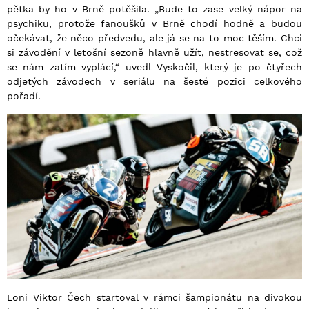
pětka by ho v Brně potěšila. „Bude to zase velký nápor na
psychiku, protože fanoušků v Brně chodí hodně a budou
očekávat, že něco předvedu, ale já se na to moc těším. Chci
si závodění v letošní sezoně hlavně užít, nestresovat se, což
se nám zatím vyplácí,“ uvedl Vyskočil, který je po čtyřech
odjetých závodech v seriálu na šesté pozici celkového
pořadí.
Loni Viktor Čech startoval v rámci šampionátu na divokou