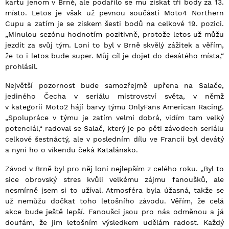
kartu jenom v Brně, ale podařilo se mu získat tři body za 13.
místo. Letos je však už pevnou součástí Moto4 Northern
Cupu a zatím je se ziskem šesti bodů na celkové 19. pozici.
„Minulou sezónu hodnotím pozitivně, protože letos už můžu
jezdit za svůj tým. Loni to byl v Brně skvělý zážitek a věřím,
že to i letos bude super. Můj cíl je dojet do desátého místa,“
prohlásil.
Největší pozornost bude samozřejmě upřena na Salače,
jediného Čecha v seriálu mistrovství světa, v němž
v kategorii Moto2 hájí barvy týmu OnlyFans American Racing.
„Spolupráce v týmu je zatím velmi dobrá, vidím tam velký
potenciál,“ radoval se Salač, který je po pěti závodech seriálu
celkové šestnáctý, ale v posledním dílu ve Francii byl devátý
a nyní ho o víkendu čeká Katalánsko.
Závod v Brně byl pro něj loni nejlepším z celého roku. „Byl to
sice obrovský stres kvůli velkému zájmu fanoušků, ale
nesmírně jsem si to užíval. Atmosféra byla úžasná, takže se
už nemůžu dočkat toho letošního závodu. Věřím, že celá
akce bude ještě lepší. Fanoušci jsou pro nás odměnou a já
doufám, že jim letošním výsledkem udělám radost. Každý