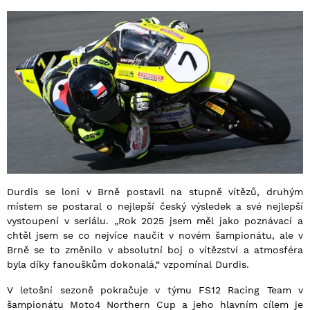
Durdis se loni v Brně postavil na stupně vítězů, druhým
místem se postaral o nejlepší český výsledek a své nejlepší
vystoupení v seriálu. „Rok 2025 jsem měl jako poznávací a
chtěl jsem se co nejvíce naučit v novém šampionátu, ale v
Brně se to změnilo v absolutní boj o vítězství a atmosféra
byla díky fanouškům dokonalá,“ vzpomínal Durdis.
V letošní sezoně pokračuje v týmu FS12 Racing Team v
šampionátu Moto4 Northern Cup a jeho hlavním cílem je