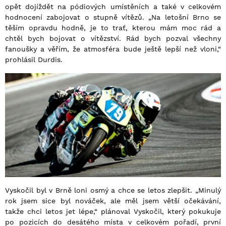
opět dojíždět na pódiových umístěních a také v celkovém
hodnocení zabojovat o stupně vítězů. „Na letošní Brno se
těším opravdu hodně, je to trať, kterou mám moc rád a
chtěl bych bojovat o vítězství. Rád bych pozval všechny
fanoušky a věřím, že atmosféra bude ještě lepší než vloni,“
prohlásil Durdis.
Vyskočil byl v Brně loni osmý a chce se letos zlepšit. „Minulý
rok jsem sice byl nováček, ale měl jsem větší očekávání,
takže chci letos jet lépe,“ plánoval Vyskočil, který pokukuje
po pozicích do desátého místa v celkovém pořadí, první