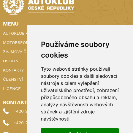
MENU
AUTOKLUB ČR
MOTORSPORT
Používáme soubory
ZÁJMOVÁ ČINNOST
cookies
OSTATNÍ
Tyto webové stránky používají
KONTAKTY
soubory cookies a další sledovací
ČLENSTVÍ
nástroje s cílem vylepšení
LICENCE
uživatelského prostředí, zobrazení
přizpůsobeného obsahu a reklam,
KONTAKTY
analýzy návštěvnosti webových
+420 222 898 224 (sekretariat)
stránek a zjištění zdroje
návštěvnosti.
+420 222 898 221 (členství)