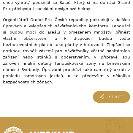
chce vyhrát,“ pousmál se Salač, který si na domácí Grand
Prix přichystá i speciální design své helmy.
Organizátoři Grand Prix České republiky pokračují v dalších
úpravách a vylepšeních návštěvnického komfortu. Fanoušci
si budou moci do areálu v omezeném množství přinést
vlastní občerstvení a k dispozici budou vedle
bezhotovostních plateb také platby v hotovosti. Zlepšení se
dotknou rovněž zázemí pro návštěvníky včetně sanitárních
zařízení nebo stánků s občerstvením. V přípravě jsou
zároveň finální detaily fanouškovské zóny na brněnském
náměstí Svobody. Úpravami prochází také samotný okruh z
pohledu samotných jezdců, a to především v několika
bezpečnostních zónách.
SDÍLET