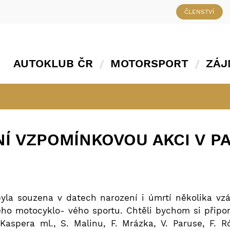
ČLENSTVÍ
AUTOKLUB ČR
MOTORSPORT
ZÁJ
Í VZPOMÍNKOVOU AKCI V PA
byla souzena v datech narození i úmrtí několika v
eho motocyklo- vého sportu. Chtěli bychom si připom
Kaspera ml., S. Malinu, F. Mrázka, V. Paruse, F. 