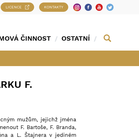
LICENCE
KONTAKTY
MOVÁ ČINNOST
OSTATNÍ
RKU F.
zácným mužům, jejichž jména
enout F. Bartoše, F. Branda,
Róna a L. Štajnera v jediném