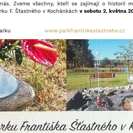
ás. Zveme všechny, kteří se zajímají o historii m
arku F. Šťastného v Kochánkách
v sobotu 2. května 2
zovatel Parku
www.parkfrantiskastastneho.cz