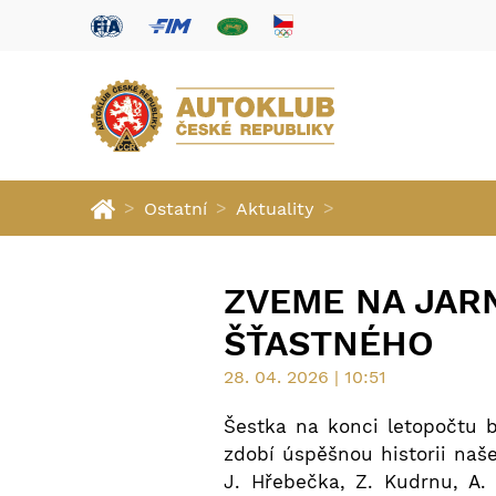
>
>
>
Ostatní
Aktuality
ZVEME NA JARN
ŠŤASTNÉHO
28. 04. 2026 | 10:51
Šestka na konci letopočtu 
zdobí úspěšnou historii naš
J. Hřebečka, Z. Kudrnu, A. 