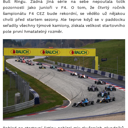
Bull Ringu. Žádná jiná série na sebe nepoutala tolik
pozornosti jako junioři v F4. O tom, že čtvrtý ročník
šampionátu F4 CEZ bude rekordní, se vědělo už nějakou
chvíli před startem sezony. Ale teprve když se v paddocku
seřadily všechny týmové kamiony, získala velikost startovního
pole první hmatatelný rozměr.