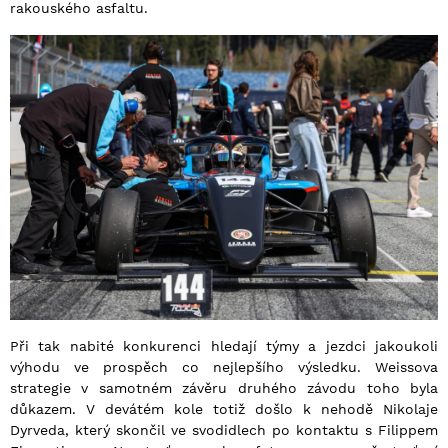
rakouského asfaltu.
Při tak nabité konkurenci hledají týmy a jezdci jakoukoli
výhodu ve prospěch co nejlepšího výsledku. Weissova
strategie v samotném závěru druhého závodu toho byla
důkazem. V devátém kole totiž došlo k nehodě Nikolaje
Dyrveda, který skončil ve svodidlech po kontaktu s Filippem