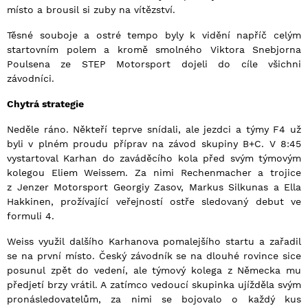
místo a brousil si zuby na vítězství.
Těsné souboje a ostré tempo byly k vidění napříč celým
startovním polem a kromě smolného Viktora Snebjorna
Poulsena ze STEP Motorsport dojeli do cíle všichni
závodníci.
Chytrá strategie
Neděle ráno. Někteří teprve snídali, ale jezdci a týmy F4 už
byli v plném proudu příprav na závod skupiny B+C. V 8:45
vystartoval Karhan do zaváděcího kola před svým týmovým
kolegou Eliem Weissem. Za nimi Rechenmacher a trojice
z Jenzer Motorsport Georgiy Zasov, Markus Silkunas a Ella
Hakkinen, prožívající veřejností ostře sledovaný debut ve
formuli 4.
Weiss využil dalšího Karhanova pomalejšího startu a zařadil
se na první místo. Český závodník se na dlouhé rovince sice
posunul zpět do vedení, ale týmový kolega z Německa mu
předjetí brzy vrátil. A zatímco vedoucí skupinka ujížděla svým
pronásledovatelům, za nimi se bojovalo o každý kus