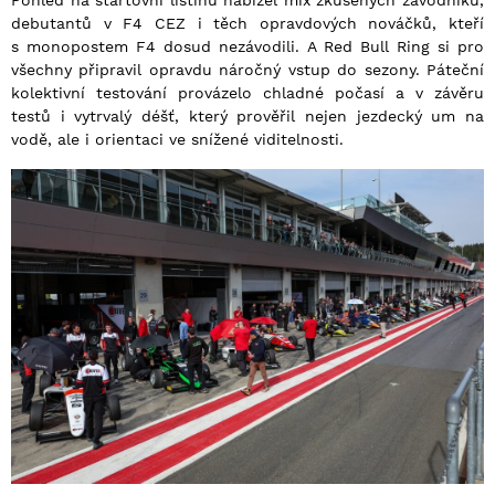
Pohled na startovní listinu nabízel mix zkušených závodníků,
debutantů v F4 CEZ i těch opravdových nováčků, kteří
s monopostem F4 dosud nezávodili. A Red Bull Ring si pro
všechny připravil opravdu náročný vstup do sezony. Páteční
kolektivní testování provázelo chladné počasí a v závěru
testů i vytrvalý déšť, který prověřil nejen jezdecký um na
vodě, ale i orientaci ve snížené viditelnosti.