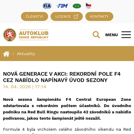
ČLENSTVÍ
LICENCE
KONTAKTY
MENU
Aktuality
NOVÁ GENERACE V AKCI: REKORDNÍ POLE F4
CEZ NABÍDLO NAPÍNAVÝ ÚVOD SEZONY
14. 04. 2026 | 17:14
Nová sezona šampionátu F4 Central European Zone
odstartovala s rekordním počtem účastníků. Do úvodního
podniku na Red Bull Ringu nastoupilo 42 závodníků a nabídlo
podívanou, jakou tento šampionát ještě nezažil.
Formule 4 byla vrcholem celého závodního víkendu na Red