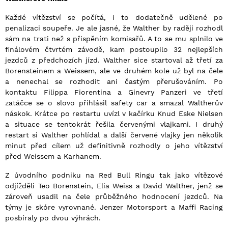
Každé vítězství se počítá, i to dodatečně udělené po
penalizaci soupeře. Je ale jasné, že Walther by raději rozhodl
sám na trati než s přispěním komisařů. A to se mu splnilo ve
finálovém čtvrtém závodě, kam postoupilo 32 nejlepších
jezdců z předchozích jízd. Walther sice startoval až třetí za
Borensteinem a Weissem, ale ve druhém kole už byl na čele
a nenechal se rozhodit ani častým přerušováním. Po
kontaktu Filippa Fiorentina a Ginevry Panzeri ve třetí
zatáčce se o slovo přihlásil safety car a smazal Waltherův
náskok. Krátce po restartu uvízl v kačírku Knud Eske Nielsen
a situace se tentokrát řešila červenými vlajkami. I druhý
restart si Walther pohlídal a další červené vlajky jen několik
minut před cílem už definitivně rozhodly o jeho vítězství
před Weissem a Karhanem.
Z úvodního podniku na Red Bull Ringu tak jako vítězové
odjížděli Teo Borenstein, Elia Weiss a David Walther, jenž se
zároveň usadil na čele průběžného hodnocení jezdců. Na
týmy je skóre vyrovnané. Jenzer Motorsport a Maffi Racing
posbíraly po dvou výhrách.