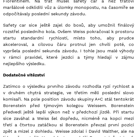
Fiorentinem. Na trať musel safety car a než traťoví
maršálové odklidili vůz a úlomky monopostu, na časomíře se
odpočítávaly poslední sekundy závodu.
Safety car sice ještě zajel do boxů, aby umožnil finálový
rozstřel posledního kola. Ovšem Weiss pokračoval k prostoru
startu standardní rychlostí, místo toho, aby prudce
akceleroval, a cílovou čáru protnul jen chvíli poté, co
vypršela poslední sekunda závodu. I tohle jsou malé výhody
v rámci pravidel, které jezdci a týmy hledají v zájmu
nejlepšího výsledku.
Dodatečné vítězství
Zatímco o výsledku prvního závodu rozhodla ryzí rychlost a
v druhém chytrá strategie, ve třetím měli poslední slovo
komisaři. Na pole position závodu skupiny A+C stál tentokrát
Borenstein před týmovým kolegou Weissem. Borenstein
předvedl ještě lepší výkon než v předchozí jízdě. Při startu
sice zaváhal a Weiss šel dopředu, nicméně na kopci mezi
třetí a čtvrtou zatáčkou si Borenstein převzal první pozici
zpět a mizel z dohledu. Weisse zdolal i David Walther, ale na