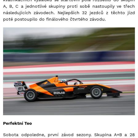
A, B, C a jednotlivé skupiny proti sobě nastoupily ve třech
následujících závodech. Nejlepších 32 jezdců z těchto jízd
poté postoupilo do finálového čtvrtého závodu.
Perfektní Teo
Sobota odpoledne, první závod sezony. Skupina A+B a 28