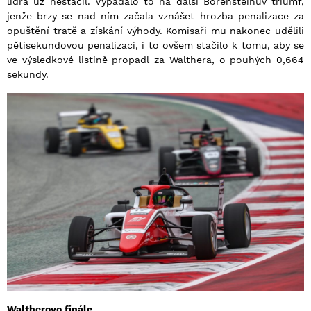
lídra už nestačil. Vypadalo to na další Borensteinův triumf,
jenže brzy se nad ním začala vznášet hrozba penalizace za
opuštění tratě a získání výhody. Komisaři mu nakonec udělili
pětisekundovou penalizaci, i to ovšem stačilo k tomu, aby se
ve výsledkové listině propadl za Walthera, o pouhých 0,664
sekundy.
Waltherovo finále