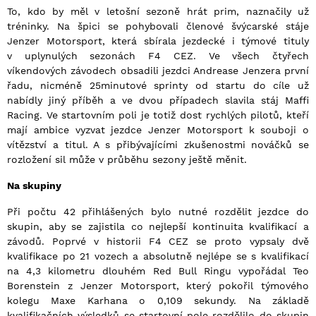
To, kdo by měl v letošní sezoně hrát prim, naznačily už
tréninky. Na špici se pohybovali členové švýcarské stáje
Jenzer Motorsport, která sbírala jezdecké i týmové tituly
v uplynulých sezonách F4 CEZ. Ve všech čtyřech
víkendových závodech obsadili jezdci Andrease Jenzera první
řadu, nicméně 25minutové sprinty od startu do cíle už
nabídly jiný příběh a ve dvou případech slavila stáj Maffi
Racing. Ve startovním poli je totiž dost rychlých pilotů, kteří
mají ambice vyzvat jezdce Jenzer Motorsport k souboji o
vítězství a titul. A s přibývajícími zkušenostmi nováčků se
rozložení sil může v průběhu sezony ještě měnit.
Na skupiny
Při počtu 42 přihlášených bylo nutné rozdělit jezdce do
skupin, aby se zajistila co nejlepší kontinuita kvalifikací a
závodů. Poprvé v historii F4 CEZ se proto vypsaly dvě
kvalifikace po 21 vozech a absolutně nejlépe se s kvalifikací
na 4,3 kilometru dlouhém Red Bull Ringu vypořádal Teo
Borenstein z Jenzer Motorsport, který pokořil týmového
kolegu Maxe Karhana o 0,109 sekundy. Na základě
kvalifikačních výsledků se startovní pole rozdělilo do skupin