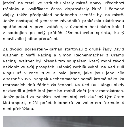
jezdců na trati. Ve vzduchu visely mírné obavy. Předchozí
tréninky a kvalifikace často doprovázely žluté i červené
vlajky, takže předpoklad podobného scénáře byl na místě.
Jenže nastupující generace závodníků prokázala ukázkovou
spořádanost v první zatáčce, v úvodním hektickém kole i
v soubojích po celý průběh 25minutového sprintu, který
neovlivnilo jediné přerušení.
Za dvojicí Borenstein–Karhan startovali z druhé řady David
Walther z Maffi Racing a Simon Rechenmacher z Cramp
Racing. Walther byl přesně tím soupeřem, který mohl závod
naklonit ve svůj prospěch. Dánský rychlík vyhrál na Red Bull
Ringu už v roce 2025 a bylo jasné, jaké jsou jeho cíle
v sezoně 2026. Naopak Rechenmacher neměl kromě několika
testovacích dnů žádné zkušenosti. Na Red Bull Ringu nikdy
nezávodil a ještě loni jsme ho mohli vidět jen v motokárách.
Jenže pokud za rychlým jezdcem stojí velezkušený tým Cram
Motorsport, nižší počet kilometrů za volantem formule 4
není překážkou.