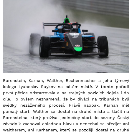
Borenstein, Karhan, Walther, Rechenmacher a jeho týmový
kolega Lyuboslav Ruykov na pátém místě. V tomto pořadí
první pětice odstartovala a na stejných pozicích dojela i do
cíle. To ovšem neznamená, že by diváci na tribunách byli
svědky nezáživného procesí. Právě naopak. Karhan měl
pomalý start, Walther se dostal na druhé místo a tlačil na
Borensteina, který prožíval jedinečný start do sezony. Český
závodník zachoval chladnou hlavu a nenechal se předjet ani
Waltherem, ani Karhanem, který se později dostal na druhé