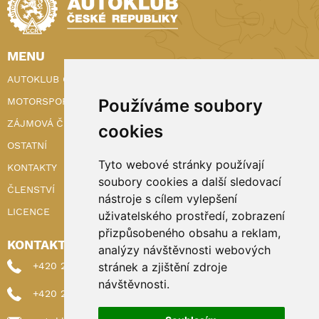
MENU
AUTOKLUB ČR
Používáme soubory
MOTORSPORT
ZÁJMOVÁ ČINNOST
cookies
OSTATNÍ
Tyto webové stránky používají
KONTAKTY
soubory cookies a další sledovací
ČLENSTVÍ
nástroje s cílem vylepšení
LICENCE
uživatelského prostředí, zobrazení
přizpůsobeného obsahu a reklam,
KONTAKTY
analýzy návštěvnosti webových
stránek a zjištění zdroje
+420 222 898 224 (sekretariat)
návštěvnosti.
+420 222 898 221 (členství)