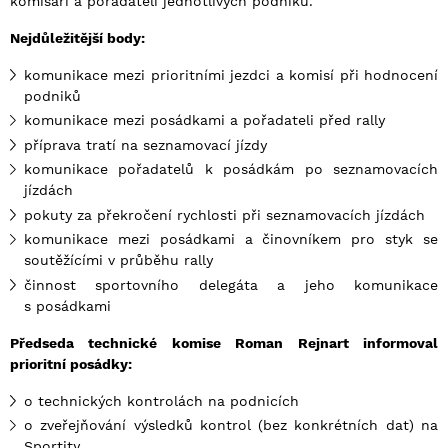
komisaři a pořadateli jednotlivých podniků.
Nejdůležitější body:
komunikace mezi prioritními jezdci a komisí při hodnocení
podniků
komunikace mezi posádkami a pořadateli před rally
příprava tratí na seznamovací jízdy
komunikace pořadatelů k posádkám po seznamovacích
jízdách
pokuty za překročení rychlosti při seznamovacích jízdách
komunikace mezi posádkami a činovníkem pro styk se
soutěžícími v průběhu rally
činnost sportovního delegáta a jeho komunikace
s posádkami
Předseda technické komise Roman Rejnart informoval
prioritní posádky:
o technických kontrolách na podnicích
o zveřejňování výsledků kontrol (bez konkrétních dat) na
Sportity