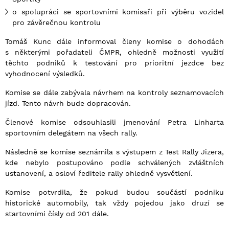
o spolupráci se sportovními komisaři při výběru vozidel
pro závěrečnou kontrolu
Tomáš Kunc dále informoval členy komise o dohodách
s některými pořadateli ČMPR, ohledně možnosti využití
těchto podniků k testování pro prioritní jezdce bez
vyhodnocení výsledků.
Komise se dále zabývala návrhem na kontroly seznamovacích
jízd. Tento návrh bude dopracován.
Členové komise odsouhlasili jmenování Petra Linharta
sportovním delegátem na všech rally.
Následně se komise seznámila s výstupem z Test Rally Jizera,
kde nebylo postupováno podle schválených zvláštních
ustanovení, a osloví ředitele rally ohledně vysvětlení.
Komise potvrdila, že pokud budou součástí podniku
historické automobily, tak vždy pojedou jako druzí se
startovními čísly od 201 dále.