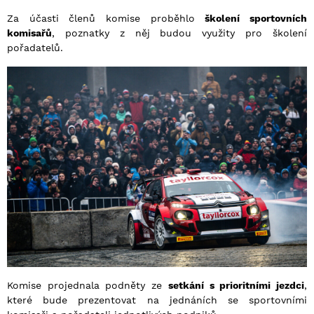
Za účasti členů komise proběhlo
školení sportovních
komisařů
, poznatky z něj budou využity pro školení
pořadatelů.
Komise projednala podněty ze
setkání s prioritními jezdci
,
které bude prezentovat na jednáních se sportovními