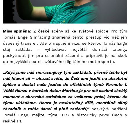
Mise splněna
: Z české scény až ke světové špičce Pro tým
Tomáš Enge Simracing znamená tento přestup víc než jen
úspěšný transfer. Jde o naplnění vize, se kterou Tomáš Enge
stáj zakládal – vyhledávat největší domácí talenty,
poskytnout jim profesionální zázemí a připravit je na skok
do nejvyšších pater světového digitálního motorsportu.
„Když jsme náš simracingový tým zakládali, přesně tohle byl
náš hlavní cíl – ukázat světu, že Češi umí jezdit na absolutní
špičce a dostat naše jezdce do oficiálních týmů Formule 1.
Vidět Honzu v barvách Aston Martinu je pro mě osobně skvělý
moment a obrovská satisfakce za veškerou práci, kterou do
týmu vkládáme. Honza je neskutečný dříč, mentálně silný
závodník a tuhle šanci si plně zaslouží,“
neskrývá nadšení
Tomáš Enge, majitel týmu TES a historicky první Čech v
reálné F1.