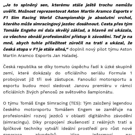
„Je to splněný sen, kterému stále ještě trochu nemůžu
uvěřit. Možnost reprezentovat Aston Martin Aramco Esports v
F1 Sim Racing World Championship je absolutní vrchol,
kterého může simracingový jezdec dosáhnout. Cesta přes tým
Tomáše Engeho mi dala skvělý základ, a hlavně mi ukázala,
co všechno obnáší profesionální přístup k závodění. Teď je na
mně, abych tuhle příležitost zúročil na trati a ukázal, že
česká stopa v F1 je stále silná,“
doplnil nový pilot týmu Aston
Martin Aramco Esports Jan Haladej.
Česká republika se díky tomuto úspěchu řadí k úzké skupině
zemí, které dokázaly do oficiálního seriálu Formule 1
probojovat již tři své zástupce. Fanoušci motorsportu a
esportu budou moci sledovat Janovu premiéru v rámci
oficiálních živých přenosů ze světového šampionátu.
O týmu Tomáš Enge Simracing (TES): Tým založený legendou
českého motorsportu Tomášem Engem se zaměřuje na
profesionální rozvoj jezdců v oblasti digitálního závodění
(simracingu). Díky propojení zkušeností z reálných tratí a
špičkové techniky vytváří ideální prostředí pro růst nové
generace závodníků. Více informací na: