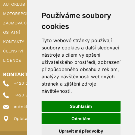
AUTOKLUB ČR
Používáme soubory
MOTORSPORT
ZÁJMOVÁ ČINNOST
cookies
OSTATNÍ
Tyto webové stránky používají
KONTAKTY
soubory cookies a další sledovací
ČLENSTVÍ
nástroje s cílem vylepšení
LICENCE
uživatelského prostředí, zobrazení
přizpůsobeného obsahu a reklam,
KONTAKTY
analýzy návštěvnosti webových
stránek a zjištění zdroje
+420 222 898 224 (sekretariat)
návštěvnosti.
+420 222 898 221 (členství)
Souhlasím
autoklub@autoklub.cz
Odmítám
Opletalova 1337/29, 110 00 Praha 1
Upravit mé předvolby