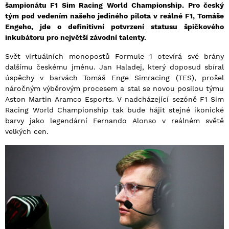
šampionátu F1 Sim Racing World Championship. Pro český
tým pod vedením našeho jediného pilota v reálné F1, Tomáše
Engeho, jde o definitivní potvrzení statusu špičkového
inkubátoru pro největší závodní talenty.
Svět virtuálních monopostů Formule 1 otevírá své brány
dalšímu českému jménu. Jan Haladej, který doposud sbíral
úspěchy v barvách Tomáš Enge Simracing (TES), prošel
náročným výběrovým procesem a stal se novou posilou týmu
Aston Martin Aramco Esports. V nadcházející sezóně F1 Sim
Racing World Championship tak bude hájit stejné ikonické
barvy jako legendární Fernando Alonso v reálném světě
velkých cen.