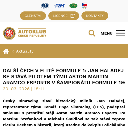
ČLENSTVÍ
LICENCE
KONTAKTY
MENU
Aktuality
DALŠÍ ČECH V ELITĚ FORMULE 1: JAN HALADEJ
SE STÁVÁ PILOTEM TÝMU ASTON MARTIN
ARAMCO ESPORTS V ŠAMPIONÁTU FORMULE 1®
30. 03. 2026 | 18:11
Český simracing slaví historický milník. Jan Haladej,
reprezentant týmu Tomáš Enge Simracing (TES), podepsal
smlouvu s prestižní stájí Aston Martin Aramco Esports. Po
Martinu Štefankovi a Michalu Šmídlovi se tak stává teprve
třetím Čechem v historii, který usedne do kokpitu oficiálního