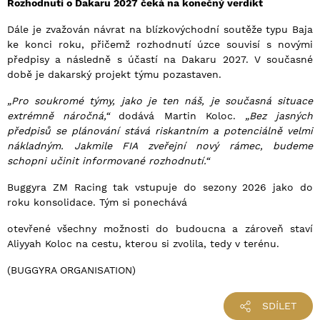
Rozhodnutí o Dakaru 2027 čeká na konečný verdikt
Dále je zvažován návrat na blízkovýchodní soutěže typu Baja
ke konci roku, přičemž rozhodnutí úzce souvisí s novými
předpisy a následně s účastí na Dakaru 2027. V současné
době je dakarský projekt týmu pozastaven.
„Pro soukromé týmy, jako je ten náš, je současná situace
extrémně náročná,“
dodává Martin Koloc.
„Bez jasných
předpisů se plánování stává riskantním a potenciálně velmi
nákladným. Jakmile FIA zveřejní nový rámec, budeme
schopni učinit informované rozhodnutí.“
Buggyra ZM Racing tak vstupuje do sezony 2026 jako do
roku konsolidace. Tým si ponechává
otevřené všechny možnosti do budoucna a zároveň staví
Aliyyah Koloc na cestu, kterou si zvolila, tedy v terénu.
(BUGGYRA ORGANISATION)
SDÍLET