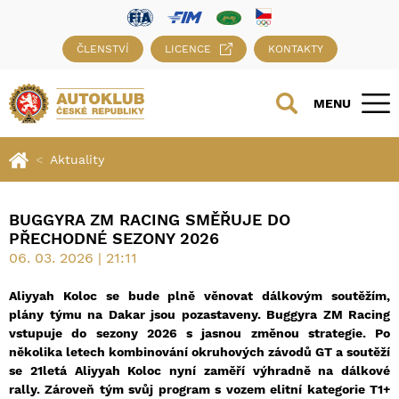
ČLENSTVÍ
LICENCE
KONTAKTY
MENU
Aktuality
BUGGYRA ZM RACING SMĚŘUJE DO
PŘECHODNÉ SEZONY 2026
06. 03. 2026 | 21:11
Aliyyah Koloc se bude plně věnovat dálkovým soutěžím,
plány týmu na Dakar jsou pozastaveny. Buggyra ZM Racing
vstupuje do sezony 2026 s jasnou změnou strategie. Po
několika letech kombinování okruhových závodů GT a soutěží
se 21letá Aliyyah Koloc nyní zaměří výhradně na dálkové
rally. Zároveň tým svůj program s vozem elitní kategorie T1+