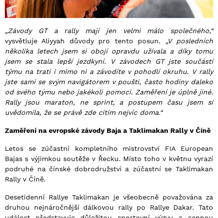
„Závody GT a rally mají jen velmi málo společného,“
vysvětluje Aliyyah důvody pro tento posun.
„V posledních
několika letech jsem si obojí opravdu užívala a díky tomu
jsem se stala lepší jezdkyní. V závodech GT jste součástí
týmu na trati i mimo ni a závodíte v pohodlí okruhu. V rally
jste sami se svým navigátorem v poušti, často hodiny daleko
od svého týmu nebo jakékoli pomoci. Zaměření je úplně jiné.
Rally jsou maraton, ne sprint, a postupem času jsem si
uvědomila, že se právě zde cítím nejvíc doma.“
Zaměření na evropské závody Baja a Taklimakan Rally v Číně
Letos se zúčastní kompletního mistrovství FIA European
Bajas s výjimkou soutěže v Řecku. Místo toho v květnu vyrazí
podruhé na čínské dobrodružství a zúčastní se Taklimakan
Rally v Číně.
Desetidenní Rallye Taklimakan je všeobecně považována za
druhou nejnáročnější dálkovou rally po Rallye Dakar. Tato
událost představuje důležitou sportovní výzvu a cennou