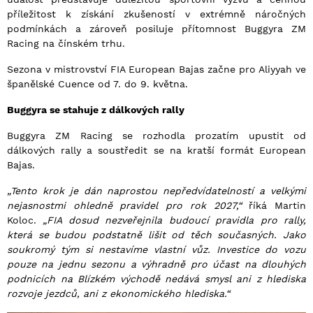
příležitost k získání zkušeností v extrémně náročných
podmínkách a zároveň posiluje přítomnost Buggyra ZM
Racing na čínském trhu.
Sezona v mistrovství FIA European Bajas začne pro Aliyyah ve
španělské Cuence od 7. do 9. května.
Buggyra se stahuje z dálkových rally
Buggyra ZM Racing se rozhodla prozatím upustit od
dálkových rally a soustředit se na kratší formát European
Bajas.
„Tento krok je dán naprostou nepředvídatelností a velkými
nejasnostmi ohledně pravidel pro rok 2027,“
říká Martin
Koloc.
„FIA dosud nezveřejnila budoucí pravidla pro rally,
která se budou podstatně lišit od těch současných. Jako
soukromý tým si nestavíme vlastní vůz. Investice do vozu
pouze na jednu sezonu a výhradně pro účast na dlouhých
podnicích na Blízkém východě nedává smysl ani z hlediska
rozvoje jezdců, ani z ekonomického hlediska.“