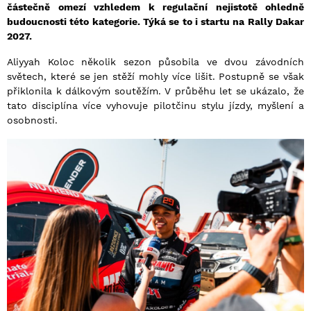
částečně omezí vzhledem k regulační nejistotě ohledně
budoucnosti této kategorie. Týká se to i startu na Rally Dakar
2027.
Aliyyah Koloc několik sezon působila ve dvou závodních
světech, které se jen stěží mohly více lišit. Postupně se však
přiklonila k dálkovým soutěžím. V průběhu let se ukázalo, že
tato disciplína více vyhovuje pilotčinu stylu jízdy, myšlení a
osobnosti.