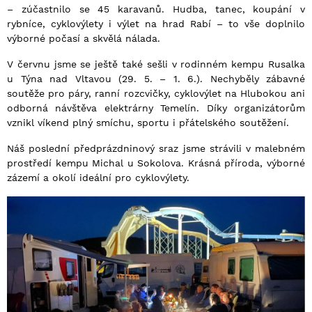
– zúčastnilo se 45 karavanů. Hudba, tanec, koupání v
rybníce, cyklovýlety i výlet na hrad Rabí – to vše doplnilo
výborné počasí a skvělá nálada.
V červnu jsme se ještě také sešli v rodinném kempu Rusalka
u Týna nad Vltavou (29. 5. – 1. 6.). Nechyběly zábavné
soutěže pro páry, ranní rozcvičky, cyklovýlet na Hlubokou ani
odborná návštěva elektrárny Temelín. Díky organizátorům
vznikl víkend plný smíchu, sportu i přátelského soutěžení.
Náš poslední předprázdninový sraz jsme strávili v malebném
prostředí kempu Michal u Sokolova. Krásná příroda, výborné
zázemí a okolí ideální pro cyklovýlety.