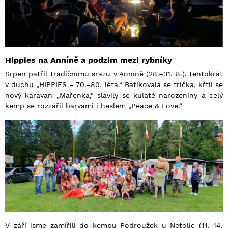
Hippies na Anníně a podzim mezi rybníky
Srpen patřil tradičnímu srazu v Anníně (28.–31. 8.), tentokrát
v duchu „HIPPIES – 70.–80. léta.“ Batikovala se trička, křtil se
nový karavan „Mařenka,“ slavily se kulaté narozeniny a celý
kemp se rozzářil barvami i heslem „Peace & Love.“
V září jsme zamířili do kempu Podroužek u Netolic (11.–14.