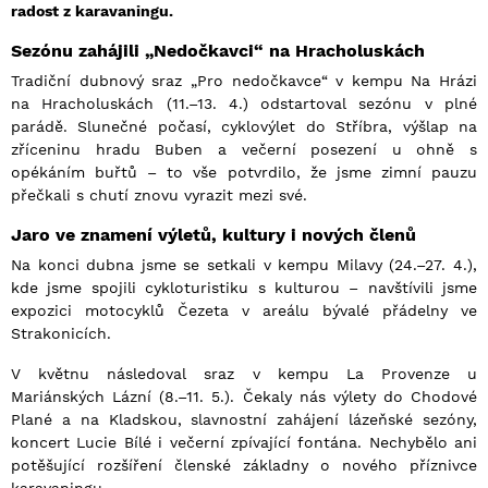
radost z karavaningu.
Sezónu zahájili „Nedočkavci“ na Hracholuskách
Tradiční dubnový sraz „Pro nedočkavce“ v kempu Na Hrázi
na Hracholuskách (11.–13. 4.) odstartoval sezónu v plné
parádě. Slunečné počasí, cyklovýlet do Stříbra, výšlap na
zříceninu hradu Buben a večerní posezení u ohně s
opékáním buřtů – to vše potvrdilo, že jsme zimní pauzu
přečkali s chutí znovu vyrazit mezi své.
Jaro ve znamení výletů, kultury i nových členů
Na konci dubna jsme se setkali v kempu Milavy (24.–27. 4.),
kde jsme spojili cykloturistiku s kulturou – navštívili jsme
expozici motocyklů Čezeta v areálu bývalé přádelny ve
Strakonicích.
V květnu následoval sraz v kempu La Provenze u
Mariánských Lázní (8.–11. 5.). Čekaly nás výlety do Chodové
Plané a na Kladskou, slavnostní zahájení lázeňské sezóny,
koncert Lucie Bílé i večerní zpívající fontána. Nechybělo ani
potěšující rozšíření členské základny o nového příznivce