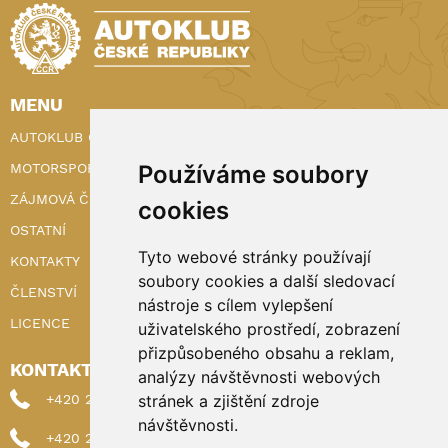
MENU
AUTOKLUB ČR
MOTORSPORT
Používáme soubory
ZÁJMOVÁ ČINNOST
cookies
OSTATNÍ
Tyto webové stránky používají
KONTAKTY
soubory cookies a další sledovací
ČLENSTVÍ
nástroje s cílem vylepšení
LICENCE
uživatelského prostředí, zobrazení
přizpůsobeného obsahu a reklam,
KONTAKTY
analýzy návštěvnosti webových
+420 222 898 224 (sekretariat)
stránek a zjištění zdroje
návštěvnosti.
+420 222 898 221 (členství)