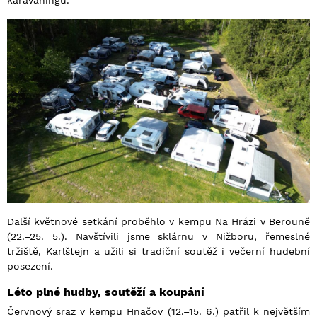
karavaningu.
Další květnové setkání proběhlo v kempu Na Hrázi v Berouně
(22.–25. 5.). Navštívili jsme sklárnu v Nižboru, řemeslné
tržiště, Karlštejn a užili si tradiční soutěž i večerní hudební
posezení.
Léto plné hudby, soutěží a koupání
Červnový sraz v kempu Hnačov (12.–15. 6.) patřil k největším