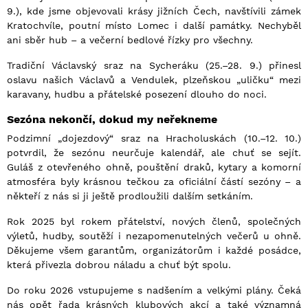
9.), kde jsme objevovali krásy jižních Čech, navštívili zámek
Kratochvíle, poutní místo Lomec i další památky. Nechyběl
ani sběr hub – a večerní bedlové řízky pro všechny.
Tradiční Václavský sraz na Sycheráku (25.–28. 9.) přinesl
oslavu našich Václavů a Vendulek, plzeňskou „uličku“ mezi
karavany, hudbu a přátelské posezení dlouho do noci.
Sezóna nekončí, dokud my neřekneme
Podzimní „dojezdový“ sraz na Hracholuskách (10.–12. 10.)
potvrdil, že sezónu neurčuje kalendář, ale chuť se sejít.
Guláš z otevřeného ohně, pouštění draků, kytary a komorní
atmosféra byly krásnou tečkou za oficiální částí sezóny – a
někteří z nás si ji ještě prodloužili dalším setkáním.
Rok 2025 byl rokem přátelství, nových členů, společných
výletů, hudby, soutěží i nezapomenutelných večerů u ohně.
Děkujeme všem garantům, organizátorům i každé posádce,
která přivezla dobrou náladu a chuť být spolu.
Do roku 2026 vstupujeme s nadšením a velkými plány. Čeká
nás opět řada krásných klubových akcí a také významná