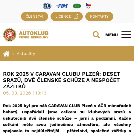
ČLENSTVÍ
LICENCE
KONTAKTY
MENU
Aktuality
ROK 2025 V CARAVAN CLUBU PLZEŇ: DESET
SRAZŮ, DVĚ ČLENSKÉ SCHŮZE A NESPOČET
ZÁŽITKŮ
05. 03. 2026 | 13:13
Rok 2025 byl pro náš CARAVAN CLUB Plzeň v AČR mimořádně
bohatý. Uspořádali jsme celkem 10 klubových srazů a
uskutečnili dvě členské schůze – jarní a podzimní. Každé
setkání mělo svou jedinečnou atmosféru, ale všechny
spojovalo to nejdůležitější – přátelství, společné zážitky a