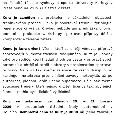
na Fakultě tělesné výchovy a sportu Univerzity Karlovy v
Praze nebo na VŠTVS Palastra v Praze.
Kurz je zaměřen
na proškolení v základních oblastech
tréninkového procesu, jako je sportovní trénink, fyziologie,
regenerace či výživa. Chybět nebude ani přednáška o první
pomoci a praktické workshopy sportovní přípravy dětí a
kompenzace tělesné zátěže.
Komu je kurz urč
en?
Všem, kteří se chtějí věnovat přípravě
sportovce/ů v motoristických disciplínách. Kurz je vhodný
také pro rodiče, kteří hledají vhodnou cestu k přípravě svých
potomků a chtějí si rozšířit obzory v problematice sportovní
přípravy. Na kurz tak zveme zájemce ze všech disciplín od
kartingu, motokrosu přes silniční závody motocyklů, až po
autocross, plochou dráhu nebo supermoto. Dále pak zveme
současné trenéry, kteří nejsou držiteli licence tak, aby jejich
činnost mohla být oficiálně výdělečná.
Kurz se uskuteční ve dnech 20
. – 21
. března
2026
v prostorách Střední školy automobilní v
Holicích.
Kompletní cena za kurz je 3800 Kč
(cena zahrnuje