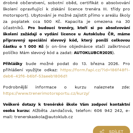
drobné občerstvení, sobotní oběd, certifikát o absolvování
školení opravňující k získání licence trenéra III. třídy pro
motorsport). Ubytování je možné zajistit přímo v areálu školy
za poplatek cca 500 Kč. Kapacita je omezena na 30
účastníků.
Pro budoucí tren
é
ry, kteří si po absolvování
školení zažádají o vydání licence u Autoklubu Č
R, m
áme
připravený speciální slevový k
ó
d, který poníží celkovou
částku o 1
000 K
č
(v on-line objednávce stačí zaškrtnout
políčko Mám slevový kód a zadat:
AUTOKLUBCR2025
).
Přihlášky
bude možné podat do 13. března 2026. Pro
přihlášení využijte odkaz:
https://form.fapi.cz/?id=186f48f1-
deb6-42f6-b6bf-53aeeb1806d1
Podrobnější informace o kurzu naleznete zde:
https://www.trenerimotorsportu.cz/kurzy/
Vešker
é
dotazy k tren
é
rské škole Vám zodpoví kontaktní
osoba kurzu:
Alžběta Jandačová, telefon: 606 942 242, e-
mail: trenerskaskola@autoklub.cz
SDÍLET