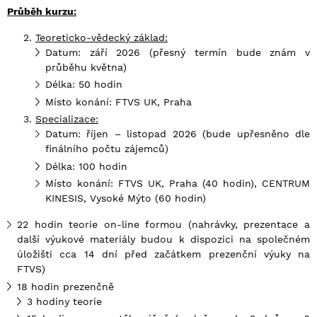
Průbě
h kurzu:
Teoreticko-vě
deck
ý základ:
Datum: září 2026 (přesný termín bude znám v
průběhu května)
Délka: 50 hodin
Místo konání: FTVS UK, Praha
Specializace:
Datum: říjen – listopad 2026 (bude upřesněno dle
finálního počtu zájemců)
Délka: 100 hodin
Místo konání: FTVS UK, Praha (40 hodin), CENTRUM
KINESIS, Vysoké Mýto (60 hodin)
22 hodin teorie on-line formou (nahrávky, prezentace a
další výukové materiály budou k dispozici na společném
úložišti cca 14 dní před začátkem prezenční výuky na
FTVS)
18 hodin prezenčně
3 hodiny teorie