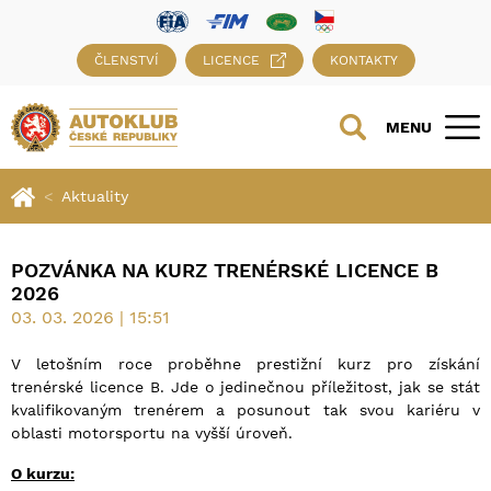
ČLENSTVÍ
LICENCE
KONTAKTY
MENU
Aktuality
POZVÁNKA NA KURZ TRENÉRSKÉ LICENCE B
2026
03. 03. 2026 | 15:51
V letošním roce proběhne prestižní kurz pro získání
trenérské licence B. Jde o jedinečnou příležitost, jak se stát
kvalifikovaným trenérem a posunout tak svou kariéru v
oblasti motorsportu na vyšší úroveň.
O kurzu: