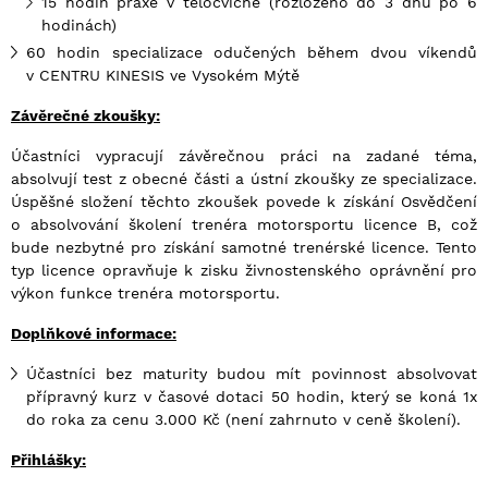
15 hodin praxe v tělocvičně (rozloženo do 3 dnů po 6
hodinách)
60 hodin specializace odučených během dvou víkendů
v CENTRU KINESIS ve Vysokém Mýtě
Závěrečn
é
zkoušky:
Účastníci vypracují závěrečnou práci na zadané téma,
absolvují test z obecné části a ústní zkoušky ze specializace.
Úspěšné složení těchto zkoušek povede k získání Osvědčení
o absolvování školení trenéra motorsportu licence B, což
bude nezbytné pro získání samotné trenérské licence. Tento
typ licence opravňuje k zisku živnostenského oprávnění pro
výkon funkce trenéra motorsportu.
Dopl
ňkov
é
informace:
Účastníci bez maturity budou mít povinnost absolvovat
přípravný kurz v časové dotaci 50 hodin, který se koná 1x
do roka za cenu 3.000 Kč (není zahrnuto v ceně školení).
Přihlášky: