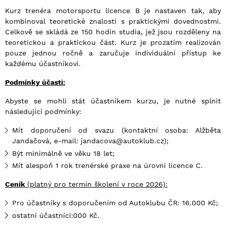
Kurz trenéra motorsportu licence B je nastaven tak, aby
kombinoval teoretické znalosti s praktickými dovednostmi.
Celkově se skládá ze 150 hodin studia, jež jsou rozděleny na
teoretickou a praktickou část. Kurz je prozatím realizován
pouze jednou ročně a zaručuje individuální přístup ke
každému účastníkovi.
Podmínky úč
asti:
Abyste se mohli stát účastníkem kurzu, je nutné splnit
následující podmínky:
Mít doporučení od svazu (kontaktní osoba: Alžběta
Jandačová, e-mail: jandacova@autoklub.cz);
Být minimálně ve věku 18 let;
Mít alespoň 1 rok trenérské praxe na úrovni licence C.
Ceník
(platný pro termín školení v roce 2026):
Pro účastníky s doporučením od Autoklubu ČR: 16.000 Kč;
ostatní účastníci:000 Kč.