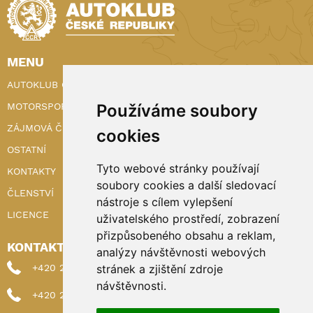
MENU
AUTOKLUB ČR
MOTORSPORT
Používáme soubory
ZÁJMOVÁ ČINNOST
cookies
OSTATNÍ
Tyto webové stránky používají
KONTAKTY
soubory cookies a další sledovací
ČLENSTVÍ
nástroje s cílem vylepšení
LICENCE
uživatelského prostředí, zobrazení
přizpůsobeného obsahu a reklam,
KONTAKTY
analýzy návštěvnosti webových
+420 222 898 224 (sekretariat)
stránek a zjištění zdroje
návštěvnosti.
+420 222 898 221 (členství)