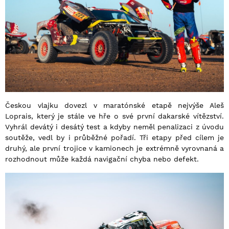
Českou vlajku dovezl v maratónské etapě nejvýše Aleš
Loprais, který je stále ve hře o své první dakarské vítězství.
Vyhrál devátý i desátý test a kdyby neměl penalizaci z úvodu
soutěže, vedl by i průběžné pořadí. Tři etapy před cílem je
druhý, ale první trojice v kamionech je extrémně vyrovnaná a
rozhodnout může každá navigační chyba nebo defekt.