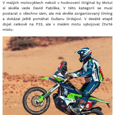
V malých motocyklech neboli v hodnocení Original by Motul
si skvěle vede David Pabiška. V této kategorii se musí
postarat o všechno sám, ale má skvěle zorganizovaný timing
a dokázal ještě pomáhat Dušanu Drdajovi. V desáté etapě
dojel celkově na P33, ale v malém motu vybojoval čtvrté
místo.