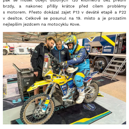
pak se musel obejít dlouhých 120 kilometrů bez přední
brzdy, a nakonec přišly krátce před cílem problémy
s motorem. Přesto dokázal zajet P13 v deváté etapě a P22
v desítce. Celkově se posunul na 19. místo a je prozatím
nejlepším jezdcem na motocyklu Kove.