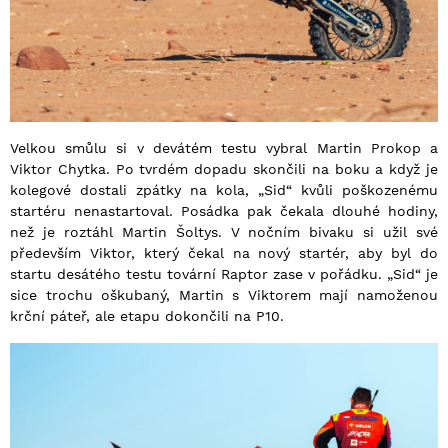
Velkou smůlu si v devátém testu vybral Martin Prokop a
Viktor Chytka. Po tvrdém dopadu skončili na boku a když je
kolegové dostali zpátky na kola, „Sid“ kvůli poškozenému
startéru nenastartoval. Posádka pak čekala dlouhé hodiny,
než je roztáhl Martin Šoltys. V nočním bivaku si užil své
především Viktor, který čekal na nový startér, aby byl do
startu desátého testu tovární Raptor zase v pořádku. „Sid“ je
sice trochu oškubaný, Martin s Viktorem mají namoženou
krční páteř, ale etapu dokončili na P10.