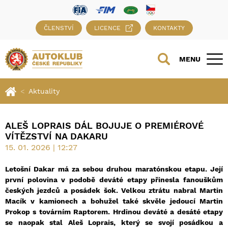
ČLENSTVÍ
LICENCE
KONTAKTY
MENU
Aktuality
ALEŠ LOPRAIS DÁL BOJUJE O PREMIÉROVÉ
VÍTĚZSTVÍ NA DAKARU
15. 01. 2026 | 12:27
Letošní Dakar má za sebou druhou maratónskou etapu. Její
první polovina v podobě deváté etapy přinesla fanouškům
českých jezdců a posádek šok. Velkou ztrátu nabral Martin
Macík v kamionech a bohužel také skvěle jedoucí Martin
Prokop s továrním Raptorem. Hrdinou deváté a desáté etapy
se naopak stal Aleš Loprais, který se svojí posádkou a