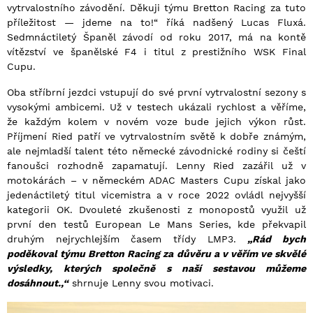
vytrvalostního závodění. Děkuji týmu Bretton Racing za tuto
příležitost — jdeme na to!“ říká nadšený Lucas Fluxá.
Sedmnáctiletý Španěl závodí od roku 2017, má na kontě
vítězství ve španělské F4 i titul z prestižního WSK Final
Cupu.
Oba stříbrní jezdci vstupují do své první vytrvalostní sezony s
vysokými ambicemi. Už v testech ukázali rychlost a věříme,
že každým kolem v novém voze bude jejich výkon růst.
Příjmení Ried patří ve vytrvalostním světě k dobře známým,
ale nejmladší talent této německé závodnické rodiny si čeští
fanoušci rozhodně zapamatují. Lenny Ried zazářil už v
motokárách – v německém ADAC Masters Cupu získal jako
jedenáctiletý titul vicemistra a v roce 2022 ovládl nejvyšší
kategorii OK. Dvouleté zkušenosti z monopostů využil už
první den testů European Le Mans Series, kde překvapil
druhým nejrychlejším časem třídy LMP3.
„Rád bych
poděkoval týmu Bretton Racing za důvěru a v věřím ve skvělé
výsledky, kterých společně s naší sestavou můžeme
dosáhnout.,“
shrnuje Lenny svou motivaci.