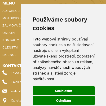
MENU
AUTOKLUB ČR
MOTORSPORT
Používáme soubory
ZÁJMOVÁ ČINNOST
cookies
OSTATNÍ
Tyto webové stránky používají
KONTAKTY
soubory cookies a další sledovací
ČLENSTVÍ
nástroje s cílem vylepšení
LICENCE
uživatelského prostředí, zobrazení
přizpůsobeného obsahu a reklam,
KONTAKTY
analýzy návštěvnosti webových
+420 222 898 224 (sekretariat)
stránek a zjištění zdroje
návštěvnosti.
+420 222 898 221 (členství)
Souhlasím
autoklub@autoklub.cz
Opletalova 1337/29, 110 00 Praha 1
Odmítám