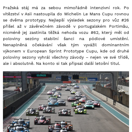
Pražská stáj má za sebou mimořádně intenzivní rok. Po
vítězství v Asii nastoupila do Michelin Le Mans Cupu rovnou
se dvěma prototypy. Nejlepší výsledek sezony pro vůz #26
přišel až v závěrečném závodě v portugalském Portimãu,
nicméně jej zastínila těžká nehoda vozu #62, který měl od
poloviny sezóny stabilní šanci na pódiové umístění.
Nenaplněná očekávání však tým vyvážil dominantním
výkonem v European Sprint Prototype Cupu, kde od druhé
poloviny sezony vyhrál všechny závody – nejen ve své třídě,
ale i absolutně. Na konto si tak připsal další letošní titul.