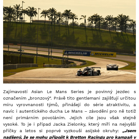
Zajímavostí Asian Le Mans Series je povinný jezdec s
označením „bronzový“. Právě tito gentlemani zajišťují určitou
míru vyrovnanosti týmů, přinášejí do série atraktivitu, a
navíc i autentického ducha Le Mans – závodění pro ně totiž
není primárním povoláním. Jejich cíle jsou však stejně
vysoké. To je i případ Jacka Zielonky, který míří na nejvyšší
příčky a letos si poprvé vyzkouší asijské okruhy:
„Jsem
nadšený, že se mohu připojit k Bretton Racingu pro kampaň v