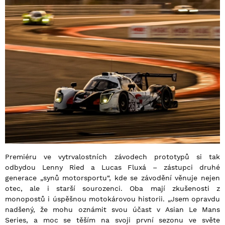
Premiéru ve vytrvalostních závodech prototypů si tak
odbydou Lenny Ried a Lucas Fluxá – zástupci druhé
generace „synů motorsportu“, kde se závodění věnuje nejen
otec, ale i starší sourozenci. Oba mají zkušenosti z
monopostů i úspěšnou motokárovou historii. „Jsem opravdu
nadšený, že mohu oznámit svou účast v Asian Le Mans
Series, a moc se těším na svoji první sezonu ve světe