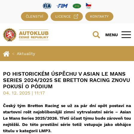
ČLENSTVÍ
LICENCE
KONTAKTY
MENU
Aktuality
PO HISTORICKÉM ÚSPĚCHU V ASIAN LE MANS
SERIES 2024/2025 SE BRETTON RACING ZNOVU
POKUSÍ O PÓDIUM
04. 12. 2025 | 11:17
Český tým Bretton Racing se už za pár dní opět postaví na
startovní rošt nejoblíbenější zimní vytrvalostní série – Asian
Le Mans Series 2025/2026. Třetí účast týmu bude zároveň tou
nejtěžší. Do této prestižní série totiž vstupuje jako obhájce
titulu v kategorii LMP3.