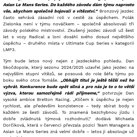
Asian Le Mans Series. Do každého závodu dám týmu naprosto
vše, abychom společně bojovali o vítězství.“
Bronzový jezdec
často sehrává zásadní roli v cestě za úspěchem. Polák
Zielonka není v týmu nováčkem – společně absolvovali tři
závody polského mistrovství. Zkušený jezdec závodí už šest
let s vozy Radical a loni dosáhl svého dosud největšího
úspěchu – druhého místa v Ultimate Cup Series v kategorii
LMP3.
Tým bude letos nový nejen z jezdeckého pohledu. Dan
Skočdopole, který sezonu 2024/2025 uzavřel jako jezdec na
nejvyšším stupni vítězů, se posouvá do role šéfa týmu po
boku svého otce Tomáše.
„Obhájit titul je ještě těžší než ho
vyhrát. Konkurence bude opět silná a pro nás je to o to větší
výzva, kterou samozřejmě rádi přijmeme,“
potvrzuje Dan
vysoké ambice Bretton Racing. „Klíčem k úspěchu je nejen
rychlost, ale především konzistence – tedy sbírat body v
každém ze šesti závodů. To znamená bezchybnou jízdu i
dobře zvládnutá týmová rozhodnutí,“ dodává Michaela
Dorčíková, která v červenci převzala pozici Team Managera a
Asian Le Mans Series zná velmi dobře – letos ji absolvuje už