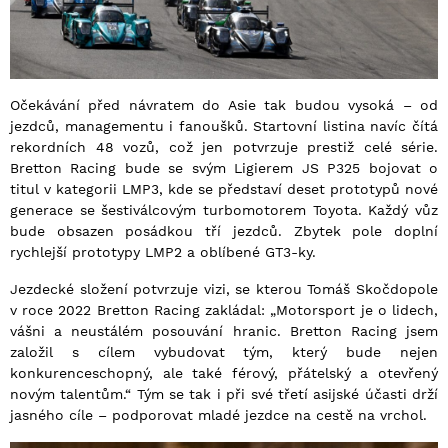
Očekávání před návratem do Asie tak budou vysoká – od
jezdců, managementu i fanoušků. Startovní listina navíc čítá
rekordních 48 vozů, což jen potvrzuje prestiž celé série.
Bretton Racing bude se svým Ligierem JS P325 bojovat o
titul v kategorii LMP3, kde se představí deset prototypů nové
generace se šestiválcovým turbomotorem Toyota. Každý vůz
bude obsazen posádkou tří jezdců. Zbytek pole doplní
rychlejší prototypy LMP2 a oblíbené GT3-ky.
Jezdecké složení potvrzuje vizi, se kterou Tomáš Skočdopole
v roce 2022 Bretton Racing zakládal: „Motorsport je o lidech,
vášni a neustálém posouvání hranic. Bretton Racing jsem
založil s cílem vybudovat tým, který bude nejen
konkurenceschopný, ale také férový, přátelský a otevřený
novým talentům.“ Tým se tak i při své třetí asijské účasti drží
jasného cíle – podporovat mladé jezdce na cestě na vrchol.