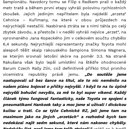
šampionátu. Navzdory tomu se Filip s Radkem prali o každý
metr tratě a během první etapy vyhráli polovinu rychlostních
zkoušek. Jejich jediným nepřítelem byla nejdelší „erzeta“
Cehnice – Kuřimany, na které v obou průjezdech na
nejrychlejší nestačili. Nasbíraná ztráta se s nimi táhla po celý
zbytek závodu, a přestože i v neděli vyhráli nejvíce „erzet“, na
vyrovnaného Jana Kopeckého jim v celkovém součtu chybělo
6,4 sekundy. Nejrychlejší reprezentanty značky Toyota mohl
alespoň těšit skalp rakouského šampiona Simona Wagnera,
se kterým srovnali letošní skóre na poměr 3:3. Na straně
Rakušana však bylo lepší umístění na štědře ohodnocené
Barum Czech Rally Zlín, což definitivně přiřklo titul prvního
vicemistra republiky právě jemu.
„Do soutěže jsme
nastupovali už bez šance na titul, ale to nic neměnilo na
našem plánu bojovat o příčky nejvyšší. I když to na tu úplně
nejvyšší bohužel nevyšlo, za mě to byl super víkend. Každý
článek týmu fungoval fantasticky, naše Toyota ve spojení s
pneumatikami Hankook taky a moc jsme si užívali i diváckou
kulisu u trati. Co se týče Cehnické RZ, jeli jsme tam na
maximum jako na jiných „erzetách“ a rozhodně bych tam
nedokázal najít sedm sekund, které nám nakonec chyběly.
Nedokážu říct, proč jsme tam tolik ztráceli,“
vrátil se k tvrdě