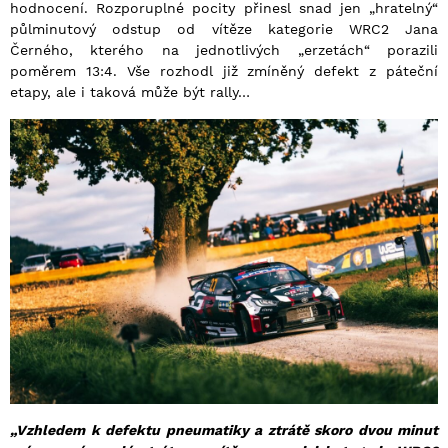
hodnocení. Rozporuplné pocity přinesl snad jen „hratelný“
půlminutový odstup od vítěze kategorie WRC2 Jana
Černého, kterého na jednotlivých „erzetách“ porazili
poměrem 13:4. Vše rozhodl již zmíněný defekt z páteční
etapy, ale i taková může být rally…
„Vzhledem k defektu pneumatiky a ztrátě skoro dvou minut