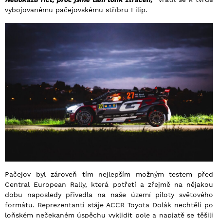
vybojovanému pačejovskému stříbru Filip.
Pačejov byl zároveň tím nejlepším možným testem před
Central European Rally, která potřetí a zřejmě na nějakou
dobu naposledy přivedla na naše území piloty světového
formátu. Reprezentanti stáje ACCR Toyota Dolák nechtěli po
loňském nečekaném úspěchu vyklidit pole a napjatě se těšili