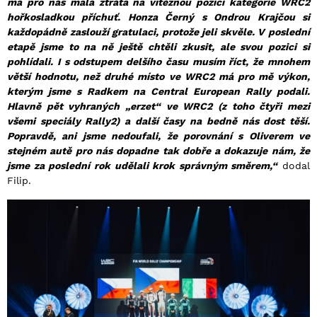
má pro nás malá ztráta na vítěznou pozici kategorie WRC2
hořkosladkou příchuť. Honza Černý s Ondrou Krajčou si
každopádně zaslouží gratulaci, protože jeli skvěle. V poslední
etapě jsme to na ně ještě chtěli zkusit, ale svou pozici si
pohlídali. I s odstupem delšího času musím říct, že mnohem
větší hodnotu, než druhé místo ve WRC2 má pro mě výkon,
kterým jsme s Radkem na Central European Rally podali.
Hlavně pět vyhraných „erzet“ ve WRC2 (z toho čtyři mezi
všemi speciály Rally2) a další časy na bedně nás dost těší.
Popravdě, ani jsme nedoufali, že porovnání s Oliverem ve
stejném autě pro nás dopadne tak dobře a dokazuje nám, že
jsme za poslední rok udělali krok správným směrem,“
dodal
Filip.