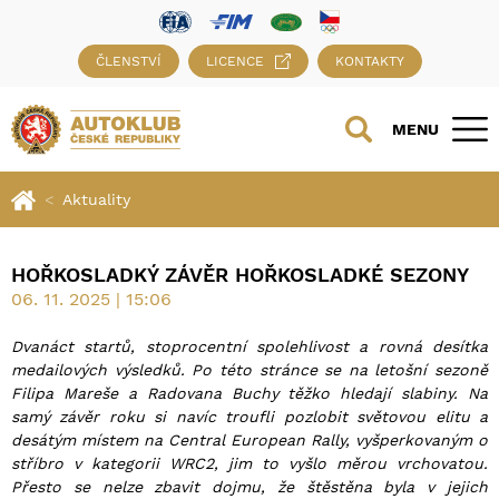
ČLENSTVÍ
LICENCE
KONTAKTY
MENU
Aktuality
HOŘKOSLADKÝ ZÁVĚR HOŘKOSLADKÉ SEZONY
06. 11. 2025 | 15:06
Dvanáct startů, stoprocentní spolehlivost a rovná desítka
medailových výsledků. Po této stránce se na letošní sezoně
Filipa Mareše a Radovana Buchy těžko hledají slabiny. Na
samý závěr roku si navíc troufli pozlobit světovou elitu a
desátým místem na Central European Rally, vyšperkovaným o
stříbro v kategorii WRC2, jim to vyšlo měrou vrchovatou.
Přesto se nelze zbavit dojmu, že štěstěna byla v jejich