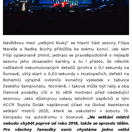
Návštěvou mezi „velkými kluky“ se hlavní část sezony Filipa
Mareše a Radka Buchy přiblížila ke svému konci. Jak sám
Filip opakovaně zmínil, jednalo se pravděpodobně o nejlepší
sezonu jeho dosavadní kariéry, a to i přesto, že několik
nešťastně nakumulovaných detailů (prohra o 0,1 sekundy na
Šumavě, ulitý start o 0,03 sekundy v Hustopečích, defekt na
Bohemii) výrazně ovlivnilo konečný výsledek v tabulce
českého šampionátu. Nicméně, i taková může být rally a oba
členové posádky cítí o to větší motivaci před následující
sezonou. Jako důstojnou oslavu letošních úspěchů si tým
ACCR Toyota Dolák naplánoval účast na Global Assistance
setkání mistrů 2025, které se uskuteční v sobotu 15.
listopadu na autodromu v Sosnové.
„Na setkání mistrů
nebudu chybět poprvé od roku 2018, takže se opravdu těším.
Pro všechny fanoušky navíc chystáme jedno velké