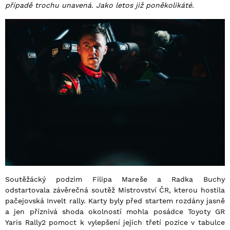
případě trochu unavená. Jako letos již poněkolikáté.
Soutěžácký podzim Filipa Mareše a Radka Buchy
odstartovala závěrečná soutěž Mistrovství ČR, kterou hostila
pačejovská Invelt rally. Karty byly před startem rozdány jasně
a jen příznivá shoda okolností mohla posádce Toyoty GR
Yaris Rally2 pomoct k vylepšení jejich třetí pozice v tabulce