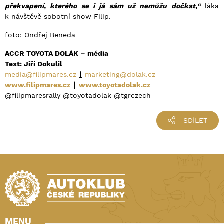
překvapení, kterého se i já sám už nemůžu dočkat,“
láka
k návštěvě sobotní show Filip.
foto: Ondřej Beneda
ACCR TOYOTA DOLÁK – média
Text: Jiří Dokulil
media@filipmares.cz
∣
marketing@dolak.cz
www.filipmares.cz
∣
www.toyotadolak.cz
@filipmaresrally @toyotadolak @tgrczech
SDÍLET
MENU