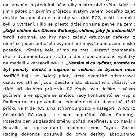
na srovnání s předními účastníky mistrovství světa. Když se
jim v pátek při prvním průjezdu svatým Jánem podařilo zajet
devátý čas absolutně a druhý ve třídě RC2, čeští fanoušci
byli u vytržení. Filip se přesto držel nohama pevně na zemi:
„
Když vidíme čas Olivera Solberga, vidíme, jaký je potenciál,“
tvrdil skromně. Do hry navíc začaly vstupovat defekty, z
nichž se jeden bohužel nevyhnul ani nejvýše postavené české
posádce. Výměna kola přímo na trati „erzety“ znamenala
skoro dvouminutovou ztrátu a dosti pošramocené vyhlídky
na medaili v kategorii WRC2.
„Nemám si co vyčítat, protože to
byl pomalý defekt a nejsme si vědomi, že bychom něco
trefili,“
hájil se 34letý pilot, který okamžitě odstartoval
usilovnou stíhací jízdu. Desáté místo absolutně a vítězství ve
třídě při druhém průjezdu RZ Keply bylo dalším skvělým
počinem a ve spojení se smůlou řady konkurentů se Filip s
Radkem rázem posunuli na jedenácté místo absolutně, třetí
příčku ve třídě RC2 a na stříbrnou pozici v kategorii WRC2 (z
účastníků RC-dvojek se sem nepočítal Oliver Solberg).
Poslední den už zásadní změnu pořadí nepřinesl a po havárii
Neuvilla se reprezentanti lokálního týmu Toyota Gazoo
Racing dokonce posunuli do první desítky absolutního