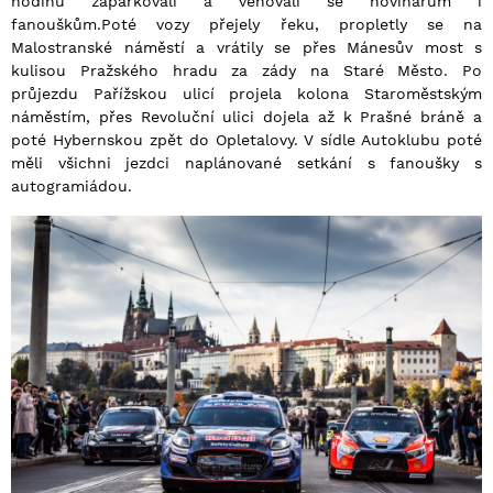
hodinu zaparkovali a věnovali se novinářům i
fanouškům.
Poté vozy přejely řeku, propletly se na
Malostranské náměstí a vrátily se přes Mánesův most s
kulisou Pražského hradu za zády na Staré Město. Po
průjezdu Pařížskou ulicí projela kolona Staroměstským
náměstím, přes Revoluční ulici dojela až k Prašné bráně a
poté Hybernskou zpět do Opletalovy. V sídle Autoklubu poté
měli všichni jezdci naplánované setkání s fanoušky s
autogramiádou.