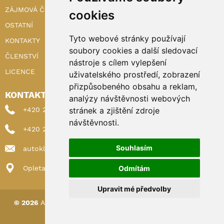
ZÁJMOVÁ ČINNOST
cookies
OSTATNÍ
Tyto webové stránky používají
KONTAKTY
soubory cookies a další sledovací
ČLENSTVÍ
nástroje s cílem vylepšení
LICENCE
uživatelského prostředí, zobrazení
přizpůsobeného obsahu a reklam,
KONTAKTY
analýzy návštěvnosti webových
+420 222 898 224 (sekretariat)
stránek a zjištění zdroje
návštěvnosti.
+420 222 898 221 (členství)
Souhlasím
autoklub@autoklub.cz
Opletalova 1337/29, 110 00 Praha 1
Odmítám
Upravit mé předvolby
© 2026
AUTOKLUB ČESKÉ REPUBLIKY
|
Nastavení cookies
Spravováno a hostováno u
DIGITREE