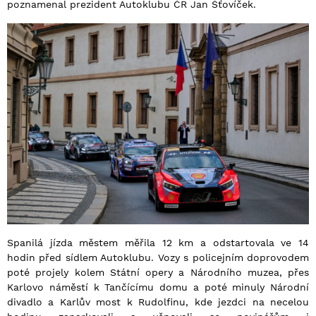
poznamenal prezident Autoklubu ČR Jan Šťovíček.
Spanilá jízda městem měřila 12 km a odstartovala ve 14
hodin před sídlem Autoklubu. Vozy s policejním doprovodem
poté projely kolem Státní opery a Národního muzea, přes
Karlovo náměstí k Tančícímu domu a poté minuly Národní
divadlo a Karlův most k Rudolfinu, kde jezdci na necelou