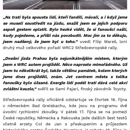
„Na trati byla spousta lidí, kteří fandili, mávali, a i když jsme
se museli soustředit na jízdu, snažil jsem se jejich podporu
aspoň gestem oplatit. Bylo hezké vidět, že si fanoušci našli,
kudy pojedeme, a přišli nás povzbudit. Moc jim za to děkuju,
jsem nadšený, že jsem byl u toho.“
uvedl Filip Mareš, loni
druhý muž celkového pořadí WRC2 Středoevropské rally.
„Dnešní jízda Prahou byla nejunikátnějším místem, kterým
jsem s WRC autem projížděl. Něco naprosto mimořádného. Už
jsem tu několikrát byl, takže většinu památek, kolem kterých
jsme dnes projížděli, znám. Jet centrem města s tolika
fanoušky bylo úžasné. Energie lidí podél trati dává celé akci
zvláštní kouzlo,“
svěřil se Sami Pajari, finský závodník Toyoty.
Středoevropská rally oficiálně odstartuje ve čtvrtek 16. října
v německém Bad Greisbachu, kde jsou na programu dvě
úvodní rychlostní zkoušky. V pátek 17. října se na pomezí
České republiky, Německa a Rakouska jede dalších šest testů
včetně erzety Col de Jan s přeskupením a průjezdem
historického centra Českého Krumlova. V sobotu 18. října je