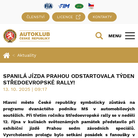
ČLENSTVÍ
LICENCE
KONTAKTY
MENU
Aktuality
SPANILÁ JÍZDA PRAHOU ODSTARTOVALA TÝDEN
STŘEDOEVROPSKÉ RALLY!
13. 10. 2025 | 09:17
Hlavní město České republiky symbolicky zůstává na
programu dvanáctého podniku MS v automobilových
soutěžích. Při třetím ročníku Středoevropské rally se v neděli
12. října v kulisách světoznámých památek představilo při
exhibiční jízdě Prahou sedm závodních speciálů.
Vyvrcholením prologu bylo setkání posádek s fanoušky v