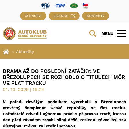
ČLENSTVÍ
LICENCE
KONTAKTY
MENU
Aktuality
DRAMA AŽ DO POSLEDNÍ ZATÁČKY: VE
BŘEZOLUPECH SE ROZHODLO O TITULECH MČR
VE FLAT TRACKU
01. 10. 2025 | 16:24
V pořadí devátým podnikem vyvrcholil v Březolupech
otevřený šampionát České republiky ve flat tracku.
Pořadatelé odvedli výbornou práci s přípravou tratě, kterou
den před závodem zasáhl silný déšť. Poslední závod byl tak
důstojnou tečkou za letošní sezonou.