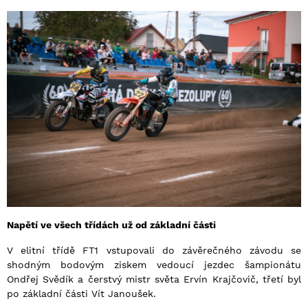
Napětí ve všech třídách už od základní části
V elitní třídě FT1 vstupovali do závěrečného závodu se
shodným bodovým ziskem vedoucí jezdec šampionátu
Ondřej Svědík a čerstvý mistr světa Ervín Krajčovič, třetí byl
po základní části Vít Janoušek.