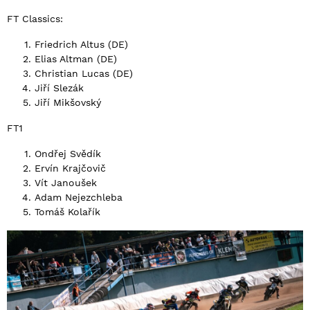
FT Classics:
Friedrich Altus (DE)
Elias Altman (DE)
Christian Lucas (DE)
Jiří Slezák
Jiří Mikšovský
FT1
Ondřej Svědík
Ervín Krajčovič
Vít Janoušek
Adam Nejezchleba
Tomáš Kolařík