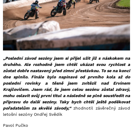
„Poslední závod sezóny jsem si přijel užít již s náskokem na
druhého. Ale rozhodně jsem chtěl ukázat svou rychlost a
zůstat dobře nastavený před zimní přestávkou. To se na konci
dne splnilo. Finále bylo napínavé od prvního kola až do
poslední rovinky a těsně jsem zvítězil nad Ervínem
Krajčovičem. Jsem rád, že jsem celou sezónu zůstal zdravý,
mohu oslavit svůj první titul a následně se plně soustředit na
přípravu do další sezóny. Taky bych chtěl ještě poděkovat
pořadatelům za skvělé závody,“
zhodnotil závěrečný závod
letošní sezóny Ondřej Svědík
Pavol Pučko