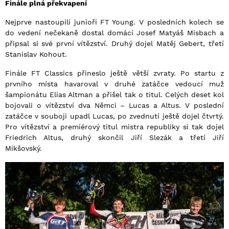
Finále plná překvapení
Nejprve nastoupili junioři FT Young. V posledních kolech se
do vedení nečekaně dostal domácí Josef Matyáš Misbach a
připsal si své první vítězství. Druhý dojel Matěj Gebert, třetí
Stanislav Kohout.
Finále FT Classics přineslo ještě větší zvraty. Po startu z
prvního místa havaroval v druhé zatáčce vedoucí muž
šampionátu Elias Altman a přišel tak o titul. Celých deset kol
bojovali o vítězství dva Němci – Lucas a Altus. V poslední
zatáčce v souboji upadl Lucas, po zvednutí ještě dojel čtvrtý.
Pro vítězství a premiérový titul mistra republiky si tak dojel
Friedrich Altus, druhý skončil Jiří Slezák a třetí Jiří
Mikšovský.