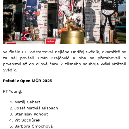
Ve finále FT1 odstartoval nejlépe Ondřej Svědík, okamžitě se
za něj pověsil Ervín Krajčovič a oba se přetahovali o
prvenství až do cílové čáry. Z těsného souboje vyšel vítězně
Svědík.
Pořadí v Open MČR 2025
FT Young:
Matěj Gebert
Josef Matyáš Misbach
Stanislav Kohout
Vít Sochůrek
Barbora Čmochová