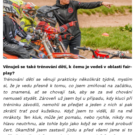
Věnuješ se také trénování dětí, k čemu je vedeš v oblasti fair-
play?
Trénování dětí se věnuji prakticky několikrát týdně, myslím
si, že je vedu přesně k tomu, co jsem zmiňoval na začátku,
to znamená, ať se chovají tak, aby se za své chování
nemuseli stydět. Zároveň už jsem byl u případu, kdy kluci při
tréninku závodili, nemohli se předjet a jeden z nich si pak
zkrátil trať pod kuželkou. Když jsem to viděl, šli na mě
mrákoty. Ten kluk, může jet pomalu, nebo rychle, nikdy mu
hlavu neutrhnu, ale tohle bylo jako když se ve mně probudí
čert. Okamžitě jsem zastavil jízdu a před všemi jsme si to