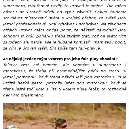
supermoto, troufám si tvrdit, že úroveň je stejná. Dle mého
názoru se úroveň odvíjí od typu závodů. Pokud budeme
srovnávat mistrovství světa a krajský přebor, ve světě jsou
jezdci profesionálové, umí vyhrávat i prohrávat. Na závodech
nižších úrovní mám občas pocit, že někteří závodníci jsou
schopni si kvůli pohárku třeba zkrátit trať, což na světových
závodech ani nejde. Vše je hlídané komisaři, mám tedy pocit,
že čím je úroveň vyšší, tím spíše tam fair-play je.
Je nějaký jezdec tvým vzorem pro jeho fair-play chování?
Takový vzor asi nemám, ale vnímám v supermotu i
motokrosu, že třeba při hromadnějším pádu po startu si
jezdci pomohou, když třeba někdo leží pod motorkou. To je
určitě hezké gesto, protože ležet pod motorkou, když se
třeba ještě točí kolo a lítá ti kolem hlavy řetěz, to rozhodně
není nic příjemného.