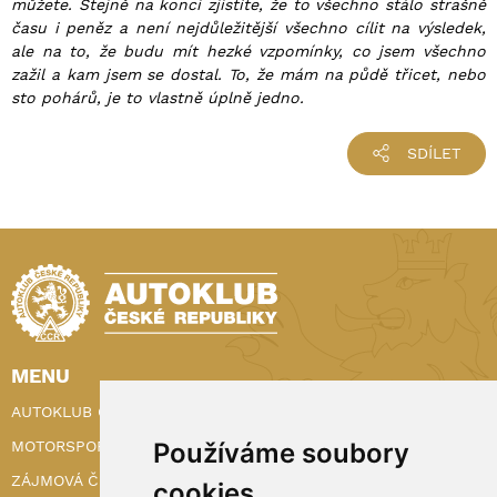
můžete. Stejně na konci zjistíte, že to všechno stálo strašně
času i peněz a není nejdůležitější všechno cílit na výsledek,
ale na to, že budu mít hezké vzpomínky, co jsem všechno
zažil a kam jsem se dostal. To, že mám na půdě třicet, nebo
sto pohárů, je to vlastně úplně jedno.
SDÍLET
MENU
AUTOKLUB ČR
Používáme soubory
MOTORSPORT
ZÁJMOVÁ ČINNOST
cookies