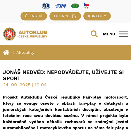
ČLENSTVÍ
LICENCE
KONTAKTY
MENU
Aktuality
JONÁŠ NEDVĚD: NEPODVÁDĚJTE, UŽÍVEJTE SI
SPORT
24. 09. 2025 | 10:04
Projekt Autoklubu České republiky Fair-play motorsport,
který se věnuje osvětě v oblasti fair-play v dětských a
juniorských kategoriích kontaktních disciplín, absolvuje v
letošním roce svou devátou sezónu. V rámci projektu bylo
každoročně vydáno několik rozhovorů se známými jezdci
automobilového i motocyklového sportu na téma fair-play a