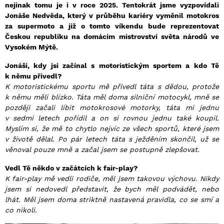
nejinak tomu je i v roce 2025. Tentokrát jsme vyzpovídali
Jonáše Nedvěda, který v průběhu kariéry vyměnil motokros
za supermoto a již o tomto víkendu bude reprezentovat
Českou republiku na domácím mistrovství světa národů ve
Vysokém Mýtě.
Jonáši, kdy jsi začínal s motoristickým sportem a kdo Tě
k němu přivedl?
K motoristickému sportu mě přivedl táta s dědou, protože
k němu měli blízko. Táta měl doma silniční motocykl, mně se
později začali líbit motokrosové motorky, táta mi jednu
v sedmi letech pořídil a on si rovnou jednu také koupil.
Myslím si, že mě to chytlo nejvíc ze všech sportů, které jsem
v životě dělal. Po pár letech táta s ježděním skončil, už se
věnoval pouze mně a začal jsem se postupně zlepšovat.
Vedl Tě někdo v začátcích k fair-play?
K fair-play mě vedli rodiče, měl jsem takovou výchovu. Nikdy
jsem si nedovedl představit, že bych měl podvádět, nebo
lhát. Měl jsem doma striktně nastavená pravidla, co se smí a
co nikoli.