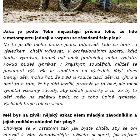
Jaká je podle Tebe nejčastější příčina toho, že lidé
v motorsportu jednají v rozporu se zásadami fair-play?
Na to je dle mého pouze jedna odpověď. Lidé se honí za
výsledkem, chtějí vyhrávat. V profesionálním sportu, když
budeš vyhrávat, budeš mít lepší podmínky, nebo výplatu.
Pokud budeš vyhrávat v krajských soutěžích, můžeš se
posunout výš. Vše je zaměřeno na výsledek. Když dnes
trénuji děti, mohu říct, že z 80 % rodiče tlačí děti na výhru a
není to o tom, že by děti jezdili, protože je to baví, ale musí
vymetat všechny závody, aby sbírali pohárky a to, že by to
děti mělo na začátku bavit, to z toho úplně vymizelo.
Výsledek hraje roli ve všem.
Měl bys na závěr nějaký vzkaz všem mladým závodníkům a
jejich rodičům ohledně fair-play?
Chovejte se k ostatním tak, jak byste chtěli, aby se oni
chovali k vám. Nepodvádějte, užívejte si sport, jak nejvíce