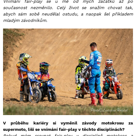
Vnímání fair-play se u mě od mých začátků až po
současnost nezměnilo. Celý život se snažím chovat tak,
abych sám sobě neudělal ostudu, a naopak šel příkladem
mladým závodníkům.
V průběhu kariéry si vyměnil závody motokrosu za
supermoto, liší se vnímání fair-play v těchto disciplínách?
Pokud mám srovnat fair-play v disciplíně motokros a