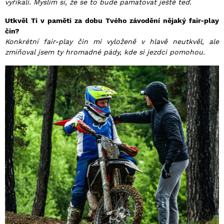
vyříkali. Myslím si, že se to bude pamatovat ještě teď.
Utkvěl Ti v paměti za dobu Tvého závodění nějaký fair-play
čin?
Konkrétní fair-play čin mi vyloženě v hlavě neutkvěl, ale
zmiňoval jsem ty hromadné pády, kde si jezdci pomohou.