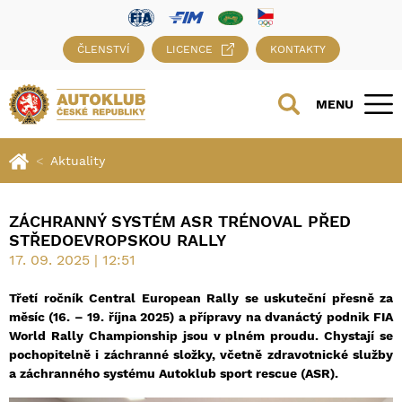
ČLENSTVÍ
LICENCE
KONTAKTY
MENU
Aktuality
ZÁCHRANNÝ SYSTÉM ASR TRÉNOVAL PŘED
STŘEDOEVROPSKOU RALLY
17. 09. 2025 | 12:51
Třetí ročník Central European Rally se uskuteční přesně za
měsíc (16. – 19. října 2025) a přípravy na dvanáctý podnik FIA
World Rally Championship jsou v plném proudu. Chystají se
pochopitelně i záchranné složky, včetně zdravotnické služby
a záchranného systému Autoklub sport rescue (ASR).