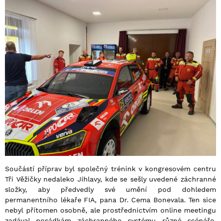
Součástí příprav byl společný trénink v kongresovém centru
Tři Věžičky nedaleko Jihlavy, kde se sešly uvedené záchranné
složky, aby předvedly své umění pod dohledem
permanentního lékaře FIA, pana Dr. Cema Bonevala. Ten sice
nebyl přítomen osobně, ale prostřednictvím online meetingu
zadával posádkám záchranného systému různé scénáře,