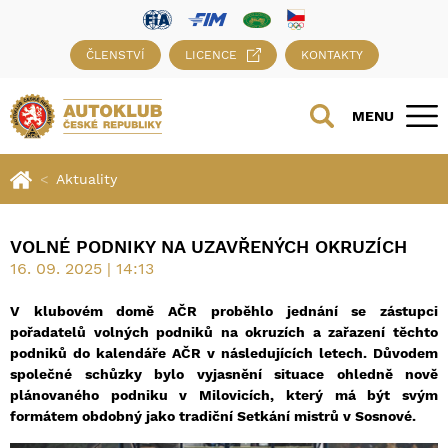
ČLENSTVÍ
LICENCE
KONTAKTY
MENU
Aktuality
VOLNÉ PODNIKY NA UZAVŘENÝCH OKRUZÍCH
16. 09. 2025 | 14:13
V klubovém domě AČR proběhlo jednání se zástupci
pořadatelů volných podniků na okruzích a zařazení těchto
podniků do kalendáře AČR v následujících letech. Důvodem
společné schůzky bylo vyjasnění situace ohledně nově
plánovaného podniku v Milovicích, který má být svým
formátem obdobný jako tradiční Setkání mistrů v Sosnové.