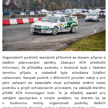
Organizátoři podniků seznámili přítomné se stavem příprav a
dalšími plánovanými záměry. Zástupci AČR předložili
informaci, že přihláška podniku v Sosnové byla v řádném
termínu přijata a následně byla schválena Zvláštní
ustanovení. Naopak podnik v Milovicích povolen nebyl a pro
jeho zařazení do kalendáře musí pořadatel změnit název
podniku a projít schvalovacím procesem, na základě kterého
přidělí AČR homologaci trati. To je důležitý aspekt pro
zahájení spolupráce s novým areálem, na kterém by se
v budoucnu mohly organizovat podniky dalších
motoristických disciplín, což je i zájmem majitele areálu.