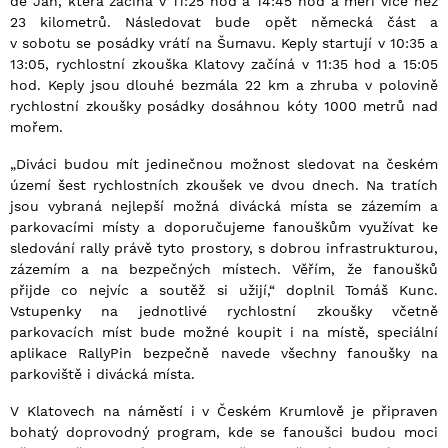
de Jan, která začíná v 11:25 hod a 14:45 hod a měří více než
23 kilometrů. Následovat bude opět německá část a
v sobotu se posádky vrátí na Šumavu. Keply startují v 10:35 a
13:05, rychlostní zkouška Klatovy začíná v 11:35 hod a 15:05
hod. Keply jsou dlouhé bezmála 22 km a zhruba v polovině
rychlostní zkoušky posádky dosáhnou kóty 1000 metrů nad
mořem.
„Diváci budou mít jedinečnou možnost sledovat na českém
území šest rychlostních zkoušek ve dvou dnech. Na tratích
jsou vybraná nejlepší možná divácká místa se zázemím a
parkovacími místy a doporučujeme fanouškům využívat ke
sledování rally právě tyto prostory, s dobrou infrastrukturou,
zázemím a na bezpečných místech. Věřím, že fanoušků
přijde co nejvíc a soutěž si užijí,“ doplnil Tomáš Kunc.
Vstupenky na jednotlivé rychlostní zkoušky včetně
parkovacích míst bude možné koupit i na místě, speciální
aplikace RallyPin bezpečně navede všechny fanoušky na
parkoviště i divácká místa.
V Klatovech na náměstí i v Českém Krumlově je připraven
bohatý doprovodný program, kde se fanoušci budou moci