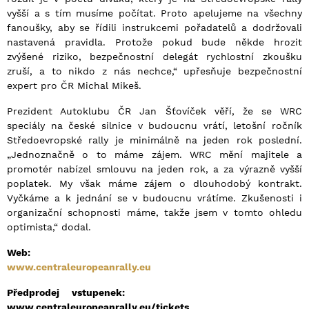
vyšší a s tím musíme počítat. Proto apelujeme na všechny
fanoušky, aby se řídili instrukcemi pořadatelů a dodržovali
nastavená pravidla. Protože pokud bude někde hrozit
zvýšené riziko, bezpečnostní delegát rychlostní zkoušku
zruší, a to nikdo z nás nechce,“ upřesňuje bezpečnostní
expert pro ČR Michal Mikeš.
Prezident Autoklubu ČR Jan Šťovíček věří, že se WRC
speciály na české silnice v budoucnu vrátí, letošní ročník
Středoevropské rally je minimálně na jeden rok poslední.
„Jednoznačně o to máme zájem. WRC mění majitele a
promotér nabízel smlouvu na jeden rok, a za výrazně vyšší
poplatek. My však máme zájem o dlouhodobý kontrakt.
Vyčkáme a k jednání se v budoucnu vrátíme. Zkušenosti i
organizační schopnosti máme, takže jsem v tomto ohledu
optimista,“ dodal.
Web:
www.centraleuropeanrally.eu
Předprodej vstupenek:
www.centraleuropeanrally.eu
/tickets