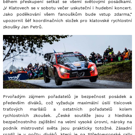
během přeskupení setkat se všemi světovými posádkami.
„V Klatovech se v sobotu večer uskuteční i hudební koncert.
Jako poděkování všem fanouškům bude vstup zdarma,“
upozornil šéf koordinačních složek pro klatovské rychlostní
zkoušky Jan Petrů.
Prvořadým zájmem pořadatelů je bezpečnost posádek a
především diváků, což vyžaduje maximální úsilí tisícovek
traťových maršálů a ostatních pořadatelů kolem
rychlostních zkoušek. „České soutěže jsou z hlediska
bezpečnostního zajištění na velmi vysoké úrovni, nároky na
podnik mistrovství světa jsou prakticky totožné. Zásadní
rozdíl je v počtu diváků, který je na Středoevropské rally