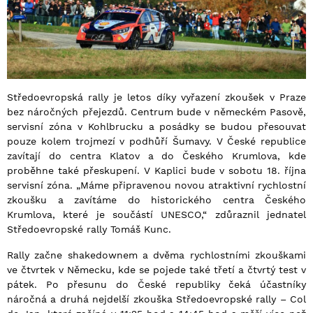
Středoevropská rally je letos díky vyřazení zkoušek v Praze
bez náročných přejezdů. Centrum bude v německém Pasově,
servisní zóna v Kohlbrucku a posádky se budou přesouvat
pouze kolem trojmezí v podhůří Šumavy. V České republice
zavítají do centra Klatov a do Českého Krumlova, kde
proběhne také přeskupení. V Kaplici bude v sobotu 18. října
servisní zóna. „Máme připravenou novou atraktivní rychlostní
zkoušku a zavítáme do historického centra Českého
Krumlova, které je součástí UNESCO,“ zdůraznil jednatel
Středoevropské rally Tomáš Kunc.
Rally začne shakedownem a dvěma rychlostními zkouškami
ve čtvrtek v Německu, kde se pojede také třetí a čtvrtý test v
pátek. Po přesunu do České republiky čeká účastníky
náročná a druhá nejdelší zkouška Středoevropské rally – Col