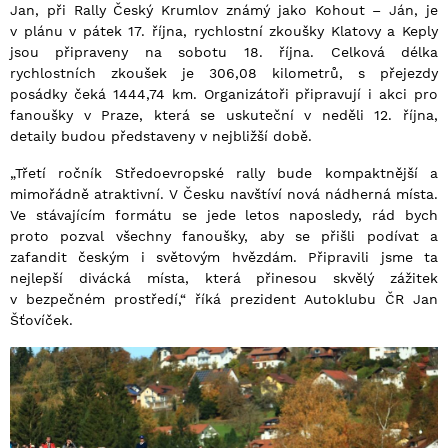
Jan, při Rally Český Krumlov známý jako Kohout – Ján, je
v plánu v pátek 17. října, rychlostní zkoušky Klatovy a Keply
jsou připraveny na sobotu 18. října. Celková délka
rychlostních zkoušek je 306,08 kilometrů, s přejezdy
posádky čeká 1444,74 km. Organizátoři připravují i akci pro
fanoušky v Praze, která se uskuteční v neděli 12. října,
detaily budou představeny v nejbližší době.
„Třetí ročník Středoevropské rally bude kompaktnější a
mimořádně atraktivní. V Česku navštíví nová nádherná místa.
Ve stávajícím formátu se jede letos naposledy, rád bych
proto pozval všechny fanoušky, aby se přišli podívat a
zafandit českým i světovým hvězdám. Připravili jsme ta
nejlepší divácká místa, která přinesou skvělý zážitek
v bezpečném prostředí,“ říká prezident Autoklubu ČR Jan
Šťovíček.