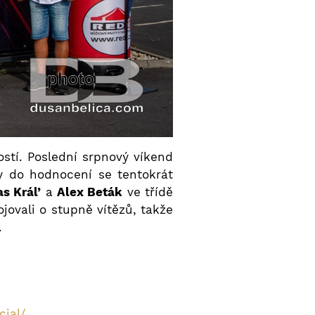
ostí. Poslední srpnový víkend
y do hodnocení se tentokrát
as Král’
a
Alex Beták
ve třídě
jovali o stupně vítězů, takže
.
cial/