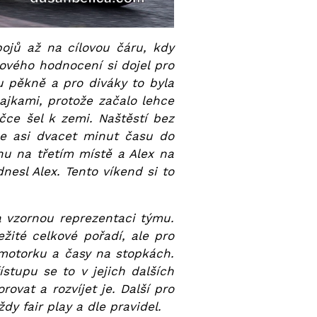
bojů až na cílovou čáru, kdy
kového hodnocení si dojel pro
du pěkně a pro diváky to byla
ajkami, protože začalo lehce
áčce šel k zemi. Naštěstí bez
me asi dvacet minut času do
nu na třetím místě a Alex na
sl Alex. Tento víkend si to
a vzornou reprezentaci týmu.
žité celkové pořadí, ale pro
 motorku a časy na stopkách.
stupu se to v jejich dalších
vat a rozvíjet je. Další pro
y fair play a dle pravidel.