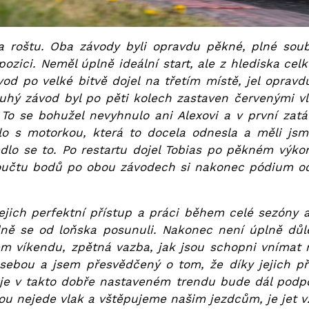
 na roštu. Oba závody byli opravdu pěkné, plné sou
pozici. Neměl úplně ideální start, ale z hlediska cel
vod po velké bitvě dojel na třetím místě, jel oprav
hý závod byl po pěti kolech zastaven červenými vl
 To se bohužel nevyhnulo ani Alexovi a v první zat
ylo s motorkou, která to docela odnesla a měli js
edlo se to. Po restartu dojel Tobias po pěkném výko
oučtu bodů po obou závodech si nakonec pódium odne
jich perfektní přístup a práci během celé sezóny 
ně se od loňska posunuli. Nakonec není úplně důle
em víkendu, zpětná vazba, jak jsou schopni vnímat
 sebou a jsem přesvědčený o tom, že díky jejich pří
je v takto dobře nastaveném trendu bude dál podporo
ou nejede vlak a vštěpujeme našim jezdcům, je jet vžd