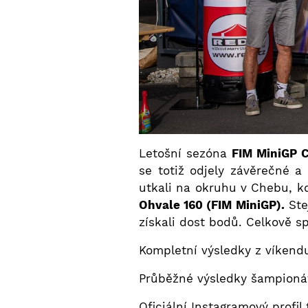
Letošní sezóna
FIM MiniGP C
se totiž odjely závěrečné 
utkali na okruhu v Chebu, k
Ohvale 160 (FIM MiniGP).
Ste
získali dost bodů. Celkově spl
Kompletní výsledky z víkend
Průběžné výsledky šampioná
Oficiální Instagramový profi