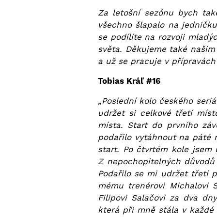
Za letošní sezónu bych tak
všechno šlapalo na jedničku
se podílíte na rozvoji mladý
světa. Děkujeme také našim f
a už se pracuje v přípravách
Tobias Kráľ #16
„Poslední kolo českého seriá
udržet si celkové třetí míst
místa. Start do prvního z
podařilo vytáhnout na páté m
start. Po čtvrtém kole jsem
Z nepochopitelných důvodů or
Podařilo se mi udržet třetí 
mému trenérovi Michalovi S
Filipovi Salačovi za dva dn
která při mně stála v každé