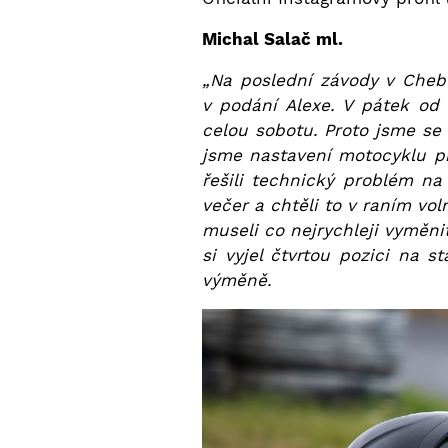
Michal Salač ml.
„Na poslední závody v Chebu 
v podání Alexe. V pátek od
celou sobotu. Proto jsme se 
jsme nastavení motocyklu p
řešili technický problém n
večer a chtěli to v raním vo
museli co nejrychleji vyměnit
si vyjel čtvrtou pozici na 
výměně.