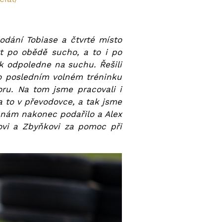
podání Tobiase a čtvrté místo
t po obědě sucho, a to i po
ek odpoledne na suchu. Řešili
o posledním volném tréninku
ru. Na tom jsme pracovali i
a to v převodovce, a tak jsme
se nám nakonec podařilo a Alex
šovi a Zbyňkovi za pomoc při