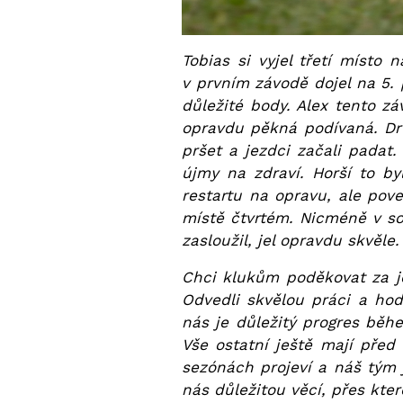
Tobias si vyjel třetí místo
v prvním závodě dojel na 5. 
důležité body. Alex tento zá
opravdu pěkná podívaná. Dru
pršet a jezdci začali padat.
újmy na zdraví. Horší to b
restartu na opravu, ale pov
místě čtvrtém. Nicméně v s
zasloužil, jel opravdu skvěle.
Chci klukům poděkovat za je
Odvedli skvělou práci a hod
nás je důležitý progres běh
Vše ostatní ještě mají před
sezónách projeví a náš tým 
nás důležitou věcí, přes kter