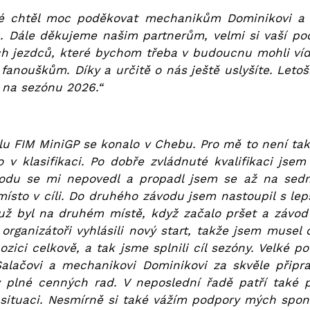
é chtěl moc poděkovat mechanikům Dominikovi a Fil
. Dále děkujeme našim partnerům, velmi si vaší po
ch jezdců, které bychom třeba v budoucnu mohli víd
anouškům. Díky a určitě o nás ještě uslyšíte. Leto
 na sezónu 2026.“
lu FIM MiniGP se konalo v Chebu. Pro mě to není tak 
o v klasifikaci. Po dobře zvládnuté kvalifikaci jsem
ávodu se mi nepovedl a propadl jsem se až na sed
ísto v cíli. Do druhého závodu jsem nastoupil s le
 už byl na druhém místě, když začalo pršet a závod 
ganizátoři vyhlásili nový start, takže jsem musel o
pozici celkově, a tak jsme splnili cíl sezóny. Velké 
alačovi a mechanikovi Dominikovi za skvěle připr
y plné cenných rad. V neposlední řadě patří také 
 situaci. Nesmírně si také vážím podpory mých sponz