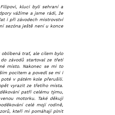
ipovi, kluci byli sehraní a
dpory vážíme a jsme rádi, že
at i při závodech mistrovství
šní sezóna ještě není u konce
oblíbená trať, ale cílem bylo
 do závodů startoval ze třetí
mé místo. Nakonec se mi to
pším pocitem a povedl se mi i
poté v pátém kole přerušili.
pět vyrazit ze třetího místa.
poděkování patří celému týmu,
avenou motorku. Také děkuji
poděkování celé mojí rodině,
orů, kteří mi pomáhají plnit