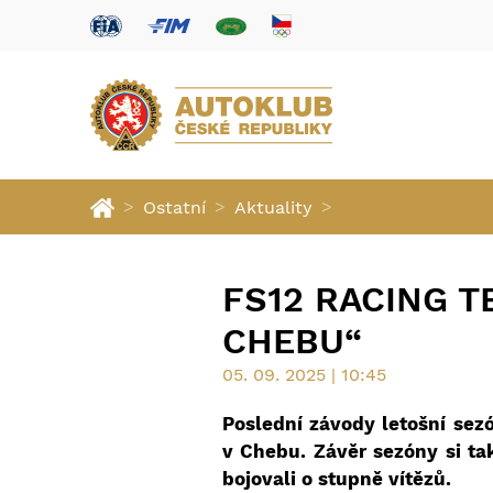
>
>
>
Ostatní
Aktuality
FS12 RACING T
CHEBU“
05. 09. 2025 | 10:45
Poslední závody letošní sez
v Chebu. Závěr sezóny si tak
bojovali o stupně vítězů.