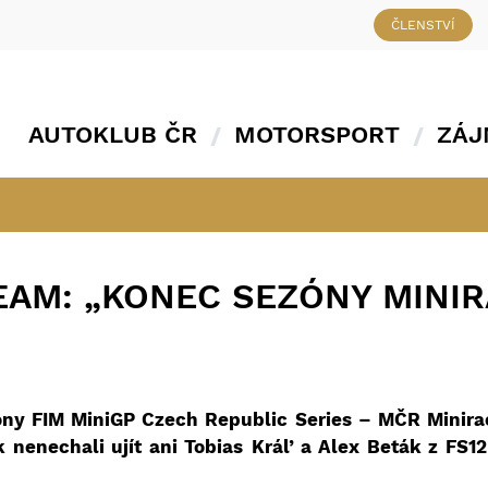
ČLENSTVÍ
AUTOKLUB ČR
MOTORSPORT
ZÁJ
EAM: „KONEC SEZÓNY MINIR
óny FIM MiniGP Czech Republic Series – MČR Minira
 nenechali ujít ani Tobias
Král’
a Alex Beták z FS12