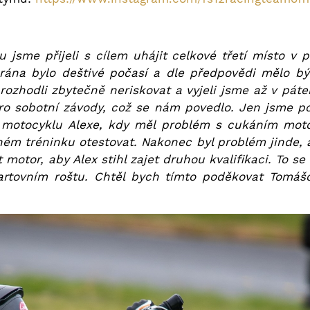
jsme přijeli s cílem uhájit celkové třetí místo v 
 rána bylo deštivé počasí a dle předpovědi mělo bý
rozhodli zbytečně neriskovat a vyjeli jsme až v pát
ro sobotní závody, což se nám povedlo. Jen jsme p
a motocyklu Alexe, kdy měl problém s cukáním moto
lném tréninku otestovat. Nakonec byl problém jinde, 
 motor, aby Alex stihl zajet druhou kvalifikaci. To 
startovním roštu. Chtěl bych tímto poděkovat Tomá