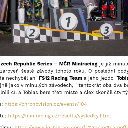
zech Republic Series – MČR Miniracing
je již minul
a zároveň šesté závody tohoto roku. O poslední bod
de nechyběl ani
FS12 Racing Team
a jeho jezdci
Tobi
jně jako v minulých závodech, i tentokrát oba dva bo
nili cíl a Tobias bere třetí místo a Alex skončil čtvrtý
u:
https://chronovision.cz/events/104
tu:
https://miniracing.cz/results/vysledky.html
l týmu:
https://www.instagram.com/fs12racingteamoffi