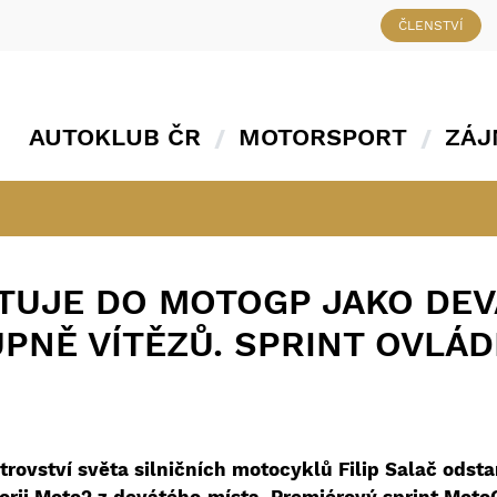
ČLENSTVÍ
AUTOKLUB ČR
MOTORSPORT
ZÁJ
TUJE DO MOTOGP JAKO DEV
PNĚ VÍTĚZŮ. SPRINT OVLÁ
rovství světa silničních motocyklů Filip Salač odsta