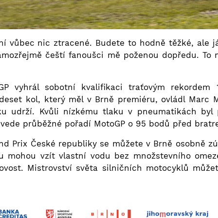
ní vůbec nic ztracené. Budete to hodně těžké, ale j
samozřejmě čeští fanoušci mě poženou dopředu. To m
GP vyhrál sobotní kvalifikaci traťovým rekordem 
eset kol, který měl v Brně premiéru, ovládl Marc Má
íčku udrží. Kvůli nízkému tlaku v pneumatikách byl 
 vede průběžné pořadí MotoGP o 95 bodů před bratr
nd Prix České republiky se můžete v Brně osobně zúč
eálu mohou vzít vlastní vodu bez množstevního ome
ovost. Mistrovství světa silničních motocyklů můžet