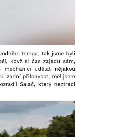
vodního tempa, tak jsme byli
epší, když si čas zajedu sám,
li mechanici udělali nějakou
 zadní přilnavost, měl jsem
zradil Salač, který neztrácí