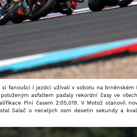
u si fanoušci i jezdci užívali v sobotu na brněnské
 položeným asfaltem padaly rekordní časy ve všech 
kvalifikace Pini časem 2:05,019. V Moto2 stanovil 
stal Salač o necelých osm desetin sekundy a kvali