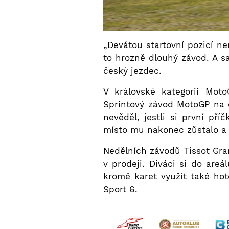
„Devátou startovní pozicí ne
to hrozně dlouhý závod. A 
český jezdec.
V královské kategorii Moto
Sprintový závod MotoGP na d
nevěděl, jestli si první př
místo mu nakonec zůstalo a
Nedělních závodů Tissot Gra
v prodeji. Diváci si do ar
kromě karet využít také hot
Sport 6.