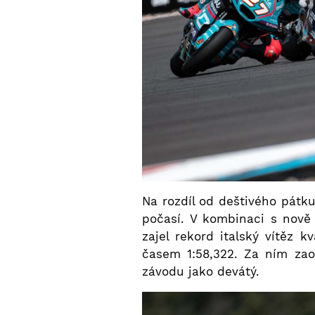
Na rozdíl od deštivého pátk
počasí. V kombinaci s nově
zajel rekord italský vítěz 
časem 1:58,322. Za ním zao
závodu jako devátý.