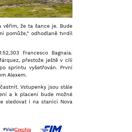
á věřím, že ta šance je. Bude
i pomůže,“ odhodlaně tvrdil
1:52,303 Francesco Bagnaia.
rquez, přestože ještě v cíli
po sprintu vyšetřován. První
em Alexem.
astnit. Vstupenky jsou stále
zení a k placení bude možné
e sledovat i na stanici Nova