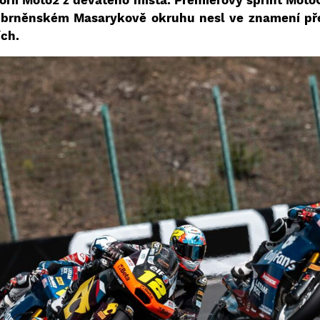
orii Moto2 z devátého místa. Premiérový sprint Mot
 brněnském Masarykově okruhu nesl ve znamení př
ích.