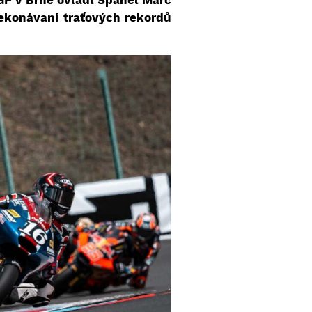
oGP v Brně ovládl Španěl Marc
ekonávaní traťových rekordů