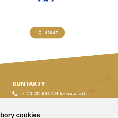
SDÍLET
KONTAKTY
+420 222 898 224 (sekretariat)
+420 222 898 221 (členství)
bory cookies
autoklub@autoklub.cz