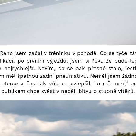
 Ráno jsem začal v tréninku v pohodě. Co se týče zá
ifikaci, po prvním výjezdu, jsem si řekl, že bude l
nejrychlejší. Nevím, co se pak přesně stalo, jest
m měl špatnou zadní pneumatiku. Neměl jsem žádnou
otorce a čas tak vůbec nezlepšil. To mě mrzí,“ pro
ublikem chce svést v neděli bitvu o stupně vítězů.