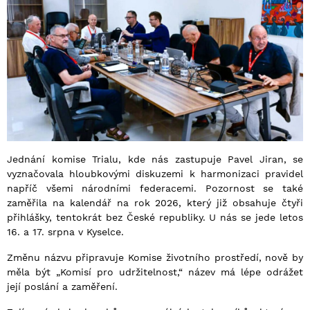
Jednání komise Trialu, kde nás zastupuje Pavel Jiran, se
vyznačovala hloubkovými diskuzemi k harmonizaci pravidel
napříč všemi národními federacemi. Pozornost se také
zaměřila na kalendář na rok 2026, který již obsahuje čtyři
přihlášky, tentokrát bez České republiky. U nás se jede letos
16. a 17. srpna v Kyselce.
Změnu názvu připravuje Komise životního prostředí, nově by
měla být „Komisí pro udržitelnost,“ název má lépe odrážet
její poslání a zaměření.