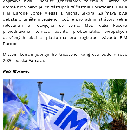
Zajímavá byla i schůze generálních tajemníků, které se
kromě nich nebo jejich zástupců zúčastnili i prezidenti FIM a
FIM Europe Jorge Viegas a Michal Sikora. Zajímavá byla
debata o umělé inteligenci, což je pro administrátory velmi
relevantní a rozvíjející se téma. Mezi další klíčová
projednávaná témata patřila problematika evropských
otevřených akcí a platforma pro registraci závodů FIM
Europe.
Místem konání jubilejního třicátého kongresu bude v roce
2026 polská Varšava.
Petr Moravec