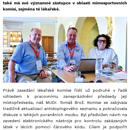
také má své významné zástupce v oblasti mimosportovních
komisí, zejména té lékařské.
Právě zasedání lékařské komise řídil už podruhé v řadě
vzhledem k pracovnímu zaneprázdnění předsedy její
místopředseda, náš MUDr. Tomáš Brož. Komise se zabývala
tradičně aktualizací antidopingového seznamu a pokračovala
diskuze o lehkých poraněních mozku. Byl předložen návrh na
zavedení elektronického nástroje pro kontrolu zakázaných
látek v lécích pomocí čárového kódu. Cílem je podpořit