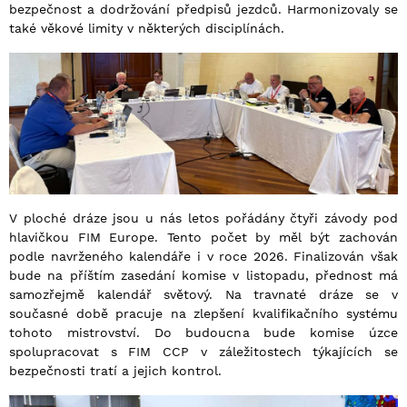
bezpečnost a dodržování předpisů jezdců. Harmonizovaly se
také věkové limity v některých disciplínách.
V ploché dráze jsou u nás letos pořádány čtyři závody pod
hlavičkou FIM Europe. Tento počet by měl být zachován
podle navrženého kalendáře i v roce 2026. Finalizován však
bude na příštím zasedání komise v listopadu, přednost má
samozřejmě kalendář světový. Na travnaté dráze se v
současné době pracuje na zlepšení kvalifikačního systému
tohoto mistrovství. Do budoucna bude komise úzce
spolupracovat s FIM CCP v záležitostech týkajících se
bezpečnosti tratí a jejich kontrol.