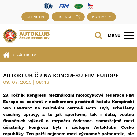
ČLENSTVÍ
LICENCE
KONTAKTY
MENU
Aktuality
AUTOKLUB ČR NA KONGRESU FIM EUROPE
09. 07. 2025 | 08:43
29. ročník kongresu Mezinárodní motocyklové federace FIM
Europe se odehrál v nádherném prostředí hotelu Kempinski
San Lawrenz na maltském ostrově Gozo. Byly schváleny
všechny zprávy, a to jak sportovní, tak i další, včetně
finančních výkazů a rozpočtu federace. Samozřejmě mezi
účastníky kongresu byli i zástupci Autoklubu Ceské
republiky. Ten patří nejenom mezi významné pořadatele, ale