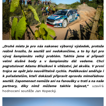
„Druhé místo je pro nás nakonec výborný výsledek, protože
reálně hrozilo, že soutěž ani nedokončíme, a to by byl pro
vývoj šampionátu velký problém. Takhle jsme si připsali
velmi slušné body a v šampionátu dál vedeme. Chci
pogratulovat Adamu Březíkovi k vítězství, jel skvěle. V první
trojce se opět jelo neuvěřitelně rychle. Poděkování směřuje i
k pořadatelům, kteří dokázali připravit opravdu mimořádnou
soutěž. Zapomenout nemůže ani na fanoušky u tratí a na naše
partnery, díky nimž můžeme takhle bojovat,“
uzavírá
hodnocení soutěže Jan Kopecký.