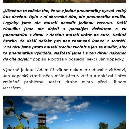
„Všechno to začalo tím, že se z jedné pneumatiky vyrval velký
kus dezénu. Byla v ní obrovská díra, ale pneumatika neušla.
Logicky jsme ale museli nasadit jedinou rezervu. Další
zkoušku jsme ale dojeli s pomalým defektem a tu
pneumatiku s dírou v dezénu museli vrátit na auto. Reálně
hrozilo, že další defekt pro nás znamená konec v soutěži.
V závěru jsme proto museli trochu zvolnit a jen se modlit, aby
to pneumatika vydržela. Naštěstí jsme i s tou dírou nakonec
do cíle dojeli,“
popisuje potíže v poslední sekci Jan Kopecký.
Výborně jedoucí Adam Březík se nakonec radoval z vítězství,
Jan Kopecký ztratil něco málo přes 6 vteřin a dokázal i přes
zmíněné problémy udržet druhé místo před Filipem
Marešem.