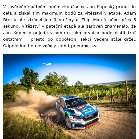
V závěrečné páteční noční zkoušce se Jan Kopecký probil do
čela a získal tím maximum bodů za vítězství v etapě. Adam
Březík ale ztrácel jen 3 vteřiny a Filip Mareš něco přes 5
sekund. Vítězství v páteční etapě ale zároveň znamenalo, že
Jan Kopecký pojede v sobotu jako první a bude čistit trať
ostatním. I přesto po dopolední sekci vedení stále držel.
Odpoledne ho ale začaly zlobit pneumatiky.