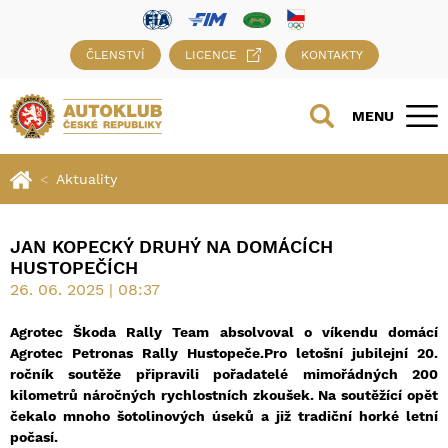
ČLENSTVÍ
LICENCE
KONTAKTY
MENU
Aktuality
JAN KOPECKÝ DRUHÝ NA DOMÁCÍCH
HUSTOPEČÍCH
26. 06. 2025 | 08:37
Agrotec Škoda Rally Team absolvoval o víkendu domácí
Agrotec Petronas Rally Hustopeče.Pro letošní jubilejní 20.
ročník soutěže připravili pořadatelé mimořádných 200
kilometrů náročných rychlostních zkoušek. Na soutěžící opět
čekalo mnoho šotolinových úseků a již tradiční horké letní
počasí.