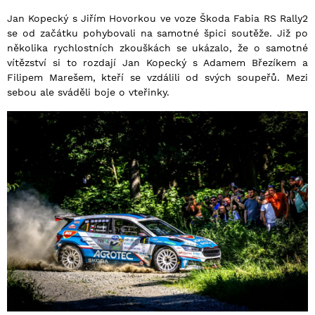
Jan Kopecký s Jiřím Hovorkou ve voze Škoda Fabia RS Rally2
se od začátku pohybovali na samotné špici soutěže. Již po
několika rychlostních zkouškách se ukázalo, že o samotné
vítězství si to rozdají Jan Kopecký s Adamem Březíkem a
Filipem Marešem, kteří se vzdálili od svých soupeřů. Mezi
sebou ale sváděli boje o vteřinky.