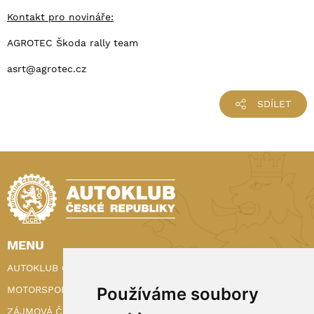
Kontakt pro novináře:
AGROTEC Škoda rally team
asrt@agrotec.cz
SDÍLET
MENU
AUTOKLUB ČR
MOTORSPORT
Používáme soubory
ZÁJMOVÁ ČINNOST