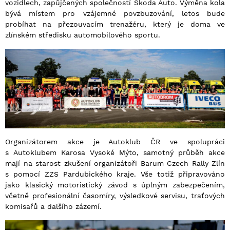
vozidlech, zapůjčených společností Škoda Auto. Výměna kola
bývá místem pro vzájemné povzbuzování, letos bude
probíhat na přezouvacím trenažéru, který je doma ve
zlínském středisku automobilového sportu.
Organizátorem akce je Autoklub ČR ve spolupráci
s Autoklubem Karosa Vysoké Mýto, samotný průběh akce
mají na starost zkušení organizátoři Barum Czech Rally Zlín
s pomocí ZZS Pardubického kraje. Vše totiž připravováno
jako klasický motoristický závod s úplným zabezpečením,
včetně profesionální časomíry, výsledkové servisu, traťových
komisařů a dalšího zázemí.