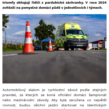
triumfy obhajují řidiči z pardubické záchranky. V roce 2024
zvítězili na pomyslné domácí půdě v jednotlivcích i týmech.
Automobilový slalom je rychlostní závod podle stejných
pravidel, za kterých se koná oficiální domácí šampionát
nebo mezinárodní závody. Aby byla zaručena co největší
rovnost, budou všichni jezdci startovat na identických