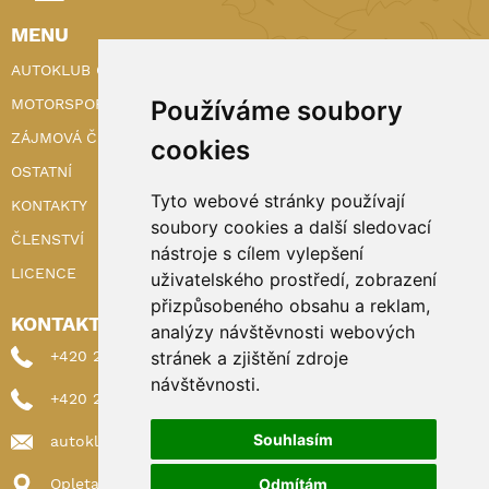
MENU
AUTOKLUB ČR
Používáme soubory
MOTORSPORT
ZÁJMOVÁ ČINNOST
cookies
OSTATNÍ
Tyto webové stránky používají
KONTAKTY
soubory cookies a další sledovací
ČLENSTVÍ
nástroje s cílem vylepšení
LICENCE
uživatelského prostředí, zobrazení
přizpůsobeného obsahu a reklam,
KONTAKTY
analýzy návštěvnosti webových
stránek a zjištění zdroje
+420 222 898 224 (sekretariat)
návštěvnosti.
+420 222 898 221 (členství)
Souhlasím
autoklub@autoklub.cz
Odmítám
Opletalova 1337/29, 110 00 Praha 1