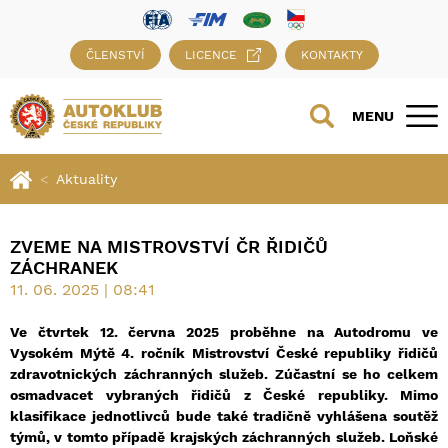
ČLENSTVÍ
LICENCE
KONTAKTY
MENU
Aktuality
ZVEME NA MISTROVSTVÍ ČR ŘIDIČŮ
ZÁCHRANEK
11. 06. 2025 | 08:41
Ve čtvrtek 12. června 2025 proběhne na Autodromu ve
Vysokém Mýtě 4. ročník Mistrovství České republiky řidičů
zdravotnických záchranných služeb. Zúčastní se ho celkem
osmadvacet vybraných řidičů z České republiky. Mimo
klasifikace jednotlivců bude také tradičně vyhlášena soutěž
týmů, v tomto případě krajských záchranných služeb. Loňské