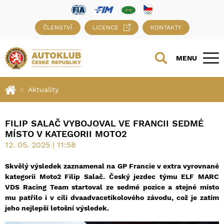
ČLENSTVÍ
LICENCE
KONTAKTY
MENU
Aktuality
FILIP SALAČ VYBOJOVAL VE FRANCII SEDMÉ
MÍSTO V KATEGORII MOTO2
12. 05. 2025 | 11:58
Skvělý výsledek zaznamenal na GP Francie v extra vyrovnané
kategorii Moto2 Filip Salač. Český jezdec týmu ELF MARC
VDS Racing Team startoval ze sedmé pozice a stejné místo
mu patřilo i v cíli dvaadvacetikolového závodu, což je zatím
jeho nejlepší letošní výsledek.