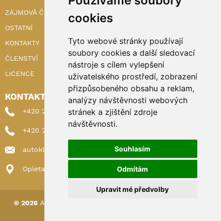
Používáme soubory
ZÁJMOVÁ ČINNOST
cookies
OSTATNÍ
Tyto webové stránky používají
KONTAKTY
soubory cookies a další sledovací
ČLENSTVÍ
nástroje s cílem vylepšení
LICENCE
uživatelského prostředí, zobrazení
přizpůsobeného obsahu a reklam,
KONTAKTY
analýzy návštěvnosti webových
stránek a zjištění zdroje
+420 222 898 224 (sekretariat)
návštěvnosti.
+420 222 898 221 (členství)
Souhlasím
autoklub@autoklub.cz
Odmítám
Opletalova 1337/29, 110 00 Praha 1
Upravit mé předvolby
© 2026
AUTOKLUB ČESKÉ REPUBLIKY
|
Nastavení cookies
Spravováno a hostováno u
DIGITREE