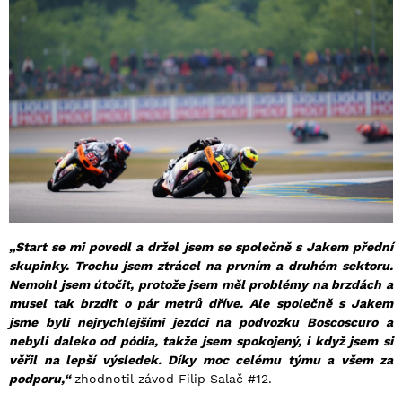
„Start se mi povedl a držel jsem se společně s Jakem přední
skupinky. Trochu jsem ztrácel na prvním a druhém sektoru.
Nemohl jsem útočit, protože jsem měl problémy na brzdách a
musel tak brzdit o pár metrů dříve. Ale společně s Jakem
jsme byli nejrychlejšími jezdci na podvozku Boscoscuro a
nebyli daleko od pódia, takže jsem spokojený, i když jsem si
věřil na lepší výsledek. Díky moc celému týmu a všem za
podporu,“
zhodnotil závod Filip Salač #12.